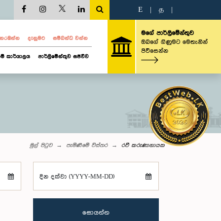
E
|
த
|
මගේ පාර්ලිමේන්තුව
ව නරඹන්න
දැනුමට
සම්බන්ධ වන්න
ඔබගේ ගිණුමට මෙතැනින්
පිවිසෙන්න
ම් කාර්යාලය
පාර්ලිමේන්තුව සජීවීව
මුල් පිටුව
පැමිණීමේ විස්තර
රවී කරුණානායක
දින දක්වා (YYYY-MM-DD)
සොයන්න