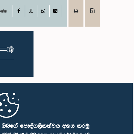
X
Facebook
WhatsApp
LinkedIn
ගන්න
ි ඔබගේ පෞද්ගලිකත්වය අගය කරමු