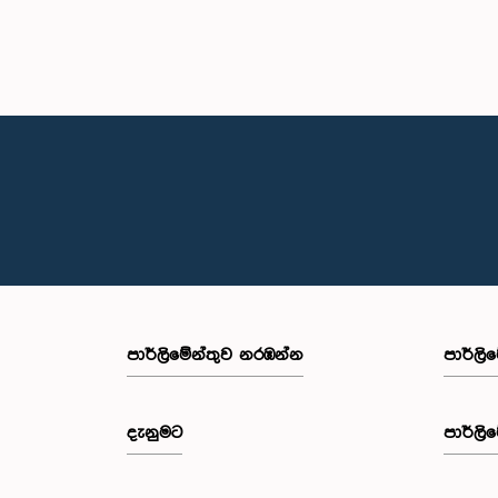
පාර්ලි‌මේන්තුව නරඹන්න
පාර්ලි
දැනුමට
පාර්ලි