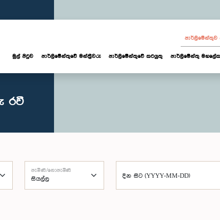
පාර්ලි‌මේන්තු
මුල් පිටුව
පාර්ලි‌මේන්තුවේ මන්ත්‍රීවරු
පාර්ලිමේන්තුවේ කටයුතු
පාර්ලිමේන්තු මහලේක
ු රවී
පැමිණි/නොපැමිණි
දින සිට (YYYY-MM-DD)