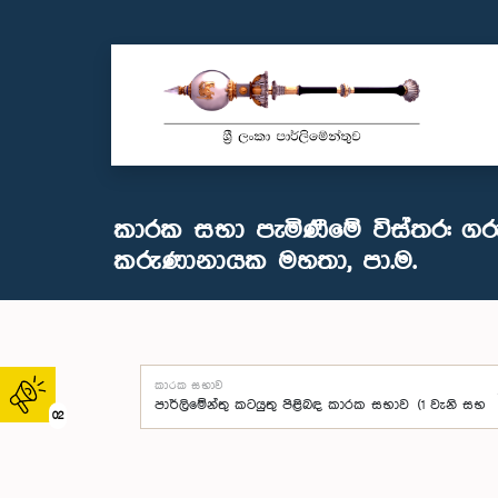
කාරක සභා පැමිණීමේ විස්තර: ගර
කරුණානායක මහතා, පා.ම.
කාරක සභාව
02