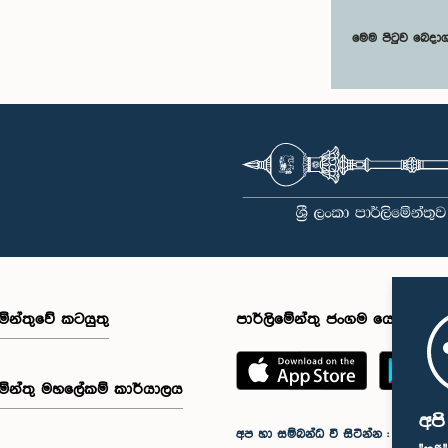
මෙම පිටුව බෙදා
මේන්තුවේ කටයුතු
පාර්ලිමේන්තු ජංගම යෙදුම
මේන්තු මහලේකම් කාර්යාලය
අප
අප හා සම්බන්ධ වී සිටින්න :