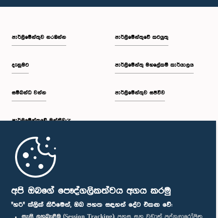
පාර්ලි‌මේන්තුව නරඹන්න
පාර්ලිමේන්තුවේ කටයුතු
දැනුමට
පාර්ලිමේන්තු මහලේකම් කාර්යාලය
සම්බන්ධ වන්න
පාර්ලිමේන්තුව සජීවීව
පාර්ලි‌මේන්තුවේ මන්ත්‍රීවරු
මුල් පිටුව
පාර්ලිමේන්තු ජංගම යෙදුම
අපි ඔබගේ පෞද්ගලිකත්වය අගය කරමු
"හරි" ක්ලික් කිරීමෙන්, ඔබ පහත සඳහන් දේට එකඟ වේ:
සැසි ලුහුබැඳීම (Session Tracking):
පහසු සහ වඩාත් පුද්ගලාරෝපිත