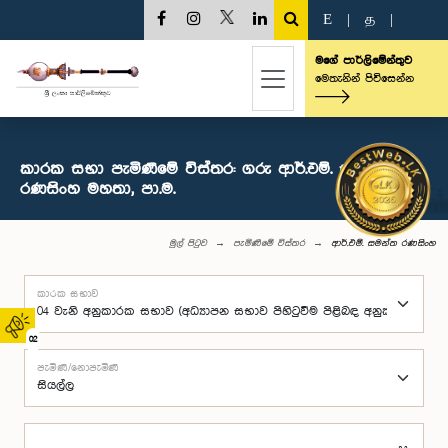
E
|
த
|
මගේ පාර්ලිමේන්තුව
මෙතැනින් පිවිසෙන්න
කාරක සභා පැමිණීමේ විස්තර: ගරු ආර්.එම්. සමන්ත
රණසිංහ මහතා, පා.ම.
මුල් පිටුව
පැමිණීමේ විස්තර
ආර්.එම්. සමන්ත රණසිංහ
කාරක සභාව
02
පැමිණි/නොපැමිණි