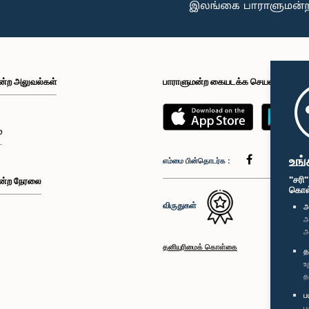
ன்ற அலுவல்கள்
பாராளுமன்ற கையடக்க செயலி
்
உங்
எம்மை பின்தொடர்க :
"சரி
ன்ற நேரலை
கொள்க
விருதுகள்
அ
அ
அ
தனியுரிமைக் கொள்கை
த
உ
த
ப
ப