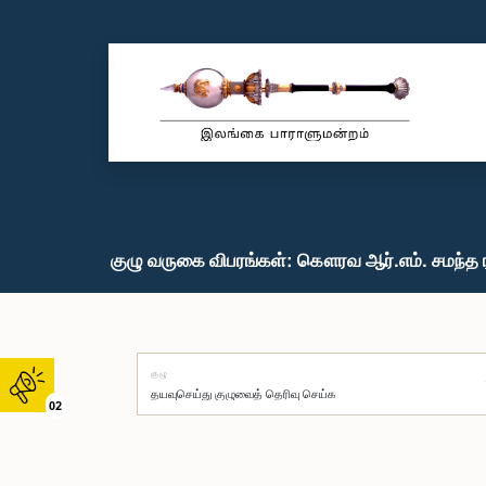
குழு வருகை விபரங்கள்: கௌரவ ஆர்.எம். சமந்த 
குழு
02