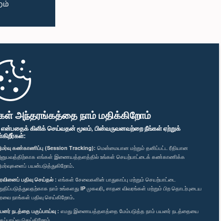
கள் அந்தரங்கத்தை நாம் மதிக்கிறோம்
" என்பதைக் கிளிக் செய்வதன் மூலம், பின்வருவனவற்றை நீங்கள் ஏற்றுக்
ிறீர்கள்:
மர்வு கண்காணிப்பு (Session Tracking):
மென்மையான மற்றும் தனிப்பட்ட ரீதியான
னுபவத்திற்காக எங்கள் இணையத்தளத்தில் உங்கள் செயற்பாட்டைக் கண்காணிக்க
மர்வுகளைப் பயன்படுத்துகிறோம்.
ரவினைப் பதிவு செய்தல் :
எங்கள் சேவைகளின் பாதுகாப்பு மற்றும் செயற்பாட்டை
றுதிப்படுத்துவதற்காக நாம் உங்களது IP முகவரி, சாதன விவரங்கள் மற்றும் பிற தொடர்புடைய
ரவை நாங்கள் பதிவு செய்கிறோம்.
யனர் நடத்தை பகுப்பாய்வு :
எமது இணையத்தளத்தை மேம்படுத்த நாம் பயனர் நடத்தையை
குப்பாய்வு செய்கிறோம்.