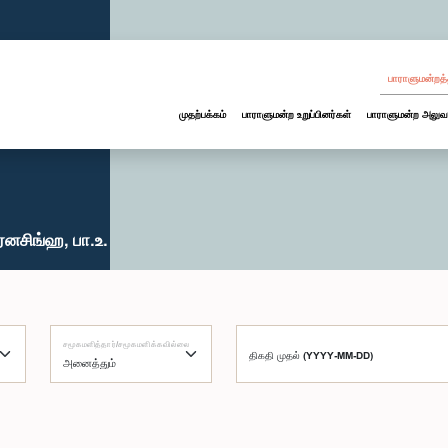
பாராளுமன்றத்
முதற்பக்கம்
பாராளுமன்ற உறுப்பினர்கள்
பாராளுமன்ற அலுவ
ரனசிங்ஹ, பா.உ.
சமூகமளித்தார்/சமூகமளிக்கவில்லை
திகதி முதல் (YYYY-MM-DD)