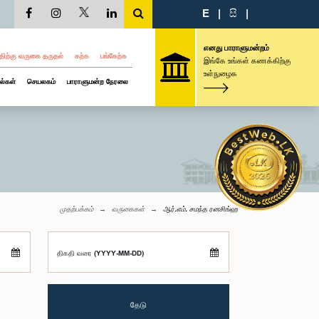
E
|
සි
|
எனது பாராளுமன்றம்
திற்கு வருகை தருதல்
கற்க
பங்கேற்க
இங்கே உங்கள் கணக்கிற்கு
உள்நுழைக
ல்கள்
செயலகம்
பாராளுமன்ற நேரலை
முதற்பக்கம்
வருகைகள்
ஆர்.எம். சமந்த ரனசிங்ஹ
திகதி வரை (YYYY-MM-DD)
தேடு