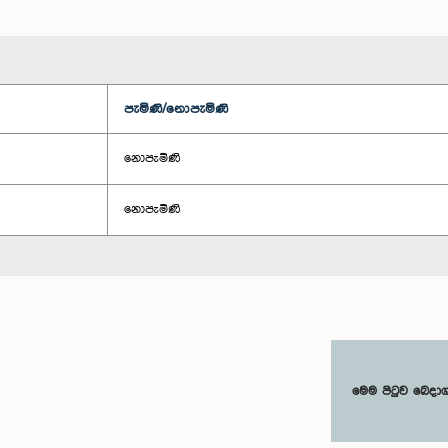
පැමිණි/නොපැමිණි
නොපැමිණි
නොපැමිණි
මෙම පිටුව බෙදා