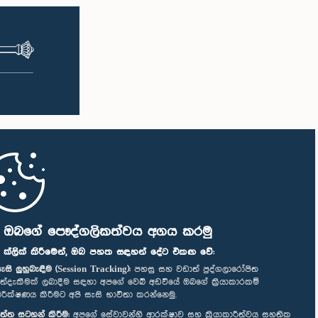
ි ඔබගේ පෞද්ගලිකත්වය අගය කරමු
" ක්ලික් කිරීමෙන්, ඔබ පහත සඳහන් දේට එකඟ වේ:
ැසි ලුහුබැඳීම (Session Tracking):
පහසු සහ වඩාත් පුද්ගලාරෝපිත
ත්දැකීමක් ලබාදීම සඳහා අපගේ වෙබ් අඩවියේ ඔබගේ ක්‍රියාකාරකම්
ිරීක්ෂණය කිරීමට අපි සැසි භාවිතා කරන්නෙමු.
ත්ත සටහන් කිරීම:
අපගේ සේවාවන්හි ආරක්ෂාව සහ ක්‍රියාකාරීත්වය සහතික