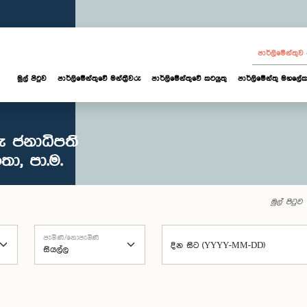
පාර්ලි‌මේන්තු
මුල් පිටුව
පාර්ලි‌මේන්තුවේ මන්ත්‍රීවරු
පාර්ලිමේන්තුවේ කටයුතු
පාර්ලිමේන්තු මහලේක
ු ජනාධිපති
තා, පා.ම.
මුල් පිටුව
පැමිණි/නොපැමිණි
දින සිට (YYYY-MM-DD)