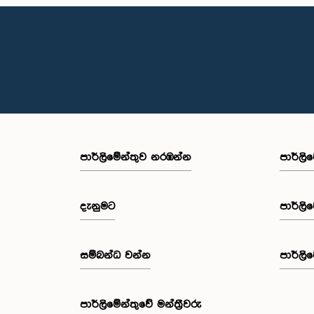
පාර්ලි‌මේන්තුව නරඹන්න
පාර්ලි
දැනුමට
පාර්ලි
සම්බන්ධ වන්න
පාර්ලි
පාර්ලි‌මේන්තුවේ මන්ත්‍රීවරු