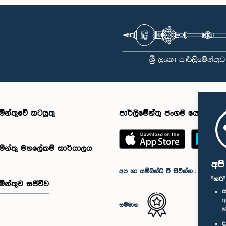
මේන්තුවේ කටයුතු
පාර්ලිමේන්තු ජංගම යෙදුම
මේන්තු මහලේකම් කාර්යාලය
අප
අප හා සම්බන්ධ වී සිටින්න :
"හරි
මේන්තුව සජීවීව
ස
අ
සම්මාන
න
ද