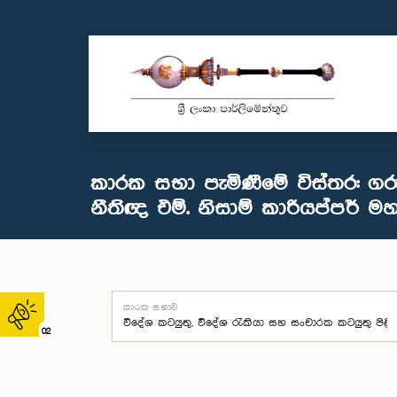
කාරක සභා පැමිණීමේ විස්තර: ගර
නීතිඥ එම්. නිසාම් කාරියප්පර් මහ
කාරක සභාව
02