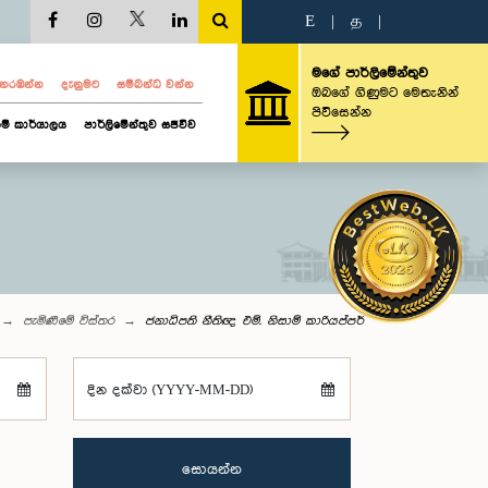
E
|
த
|
මගේ පාර්ලිමේන්තුව
ව නරඹන්න
දැනුමට
සම්බන්ධ වන්න
ඔබගේ ගිණුමට මෙතැනින්
පිවිසෙන්න
ම් කාර්යාලය
පාර්ලිමේන්තුව සජීවීව
පැමිණීමේ විස්තර
ජනාධිපති නීතිඥ එම්. නිසාම් කාරියප්පර්
දින දක්වා (YYYY-MM-DD)
සොයන්න