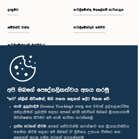
දැනුමට
පාර්ලිමේන්තු මහලේකම් කාර්යාලය
සම්බන්ධ වන්න
පාර්ලිමේන්තුව සජීවීව
පාර්ලි‌මේන්තුවේ මන්ත්‍රීවරු
මුල් පිටුව
පාර්ලිමේන්තු ජංගම යෙදුම
අපි ඔබගේ පෞද්ගලිකත්වය අගය කරමු
"හරි" ක්ලික් කිරීමෙන්, ඔබ පහත සඳහන් දේට එකඟ වේ:
සැසි ලුහුබැඳීම (Session Tracking):
පහසු සහ වඩාත් පුද්ගලාරෝපිත
අත්දැකීමක් ලබාදීම සඳහා අපගේ වෙබ් අඩවියේ ඔබගේ ක්‍රියාකාරකම්
නිරීක්ෂණය කිරීමට අපි සැසි භාවිතා කරන්නෙමු.
අප හා සම්බන්ධ වී සිටින්න :
දත්ත සටහන් කිරීම:
අපගේ සේවාවන්හි ආරක්ෂාව සහ ක්‍රියාකාරීත්වය
සහතික කිරීම සඳහා අපි ඔබගේ IP ලිපිනය, උපාංග විස්තර සහ
අනෙකුත් අදාළ දත්ත සටහන් කරගන්නෙමු.