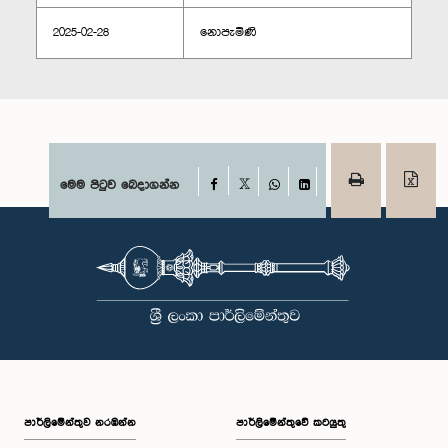
2025-02-28
නොපැමිණි
Facebook
මෙම පිටුව බෙදාගන්න
X
WhatsApp
LinkedIn
පාර්ලි‌මේන්තුව නරඹන්න
පාර්ලිමේන්තුවේ කටයුතු