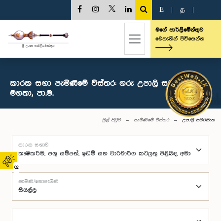
E
|
த
|
මගේ පාර්ලිමේන්තුව
මෙතැනින් පිවිසෙන්න
කාරක සභා පැමිණීමේ විස්තර: ගරු උපාලි සමරසිංහ
මහතා, පා.ම.
මුල් පිටුව
පැමිණීමේ විස්තර
උපාලි සමරසිංහ
කාරක සභාව
02
පැමිණි/නොපැමිණි