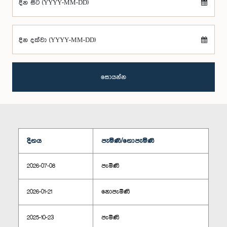
දින සිට (YYYY-MM-DD)
දින දක්වා (YYYY-MM-DD)
සොයන්න
දිනය
පැමිණි/නොපැමිණි
2026-07-08
පැමිණි
2026-01-21
නොපැමිණි
2025-10-23
පැමිණි