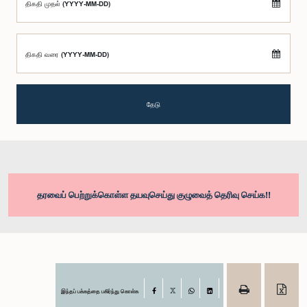
திகதி முதல் (YYYY-MM-DD)
திகதி வரை (YYYY-MM-DD)
தேடு
தரவைப் பெற்றுக்கொள்ள தயவுசெய்து குழுவைத் தெரிவு செய்க!!
இந்தப் பக்கத்தை பகிர்ந்து கொள்க
Facebook
X
WhatsApp
LinkedIn