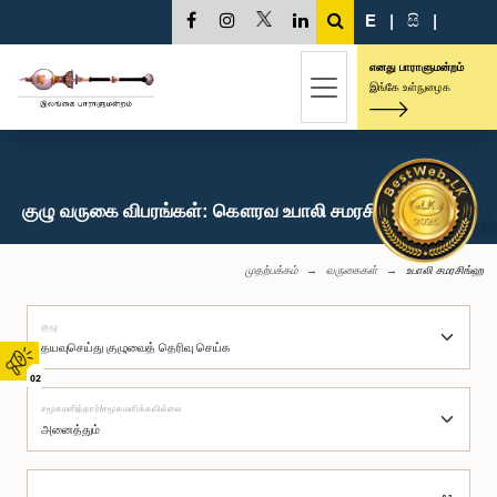
E
|
සි
|
எனது பாராளுமன்றம்
இங்கே உள்நுழைக
குழு வருகை விபரங்கள்: கௌரவ உபாலி சமரசிங்ஹ, பா.உ.
முதற்பக்கம்
வருகைகள்
உபாலி சமரசிங்ஹ
குழு
02
சமூகமளித்தார்/சமூகமளிக்கவில்லை