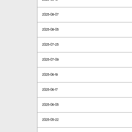
2025-08-07
2025-08-05
2025-07-25
2025-07-09
2025-06-19
2025-06-17
2025-06-05
2025-05-22