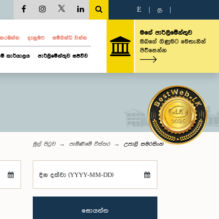
E
|
த
|
මගේ පාර්ලිමේන්තුව
ව නරඹන්න
දැනුමට
සම්බන්ධ වන්න
ඔබගේ ගිණුමට මෙතැනින්
පිවිසෙන්න
ම් කාර්යාලය
පාර්ලිමේන්තුව සජීවීව
මුල් පිටුව
පැමිණීමේ විස්තර
උපාලි සමරසිංහ
දින දක්වා (YYYY-MM-DD)
සොයන්න