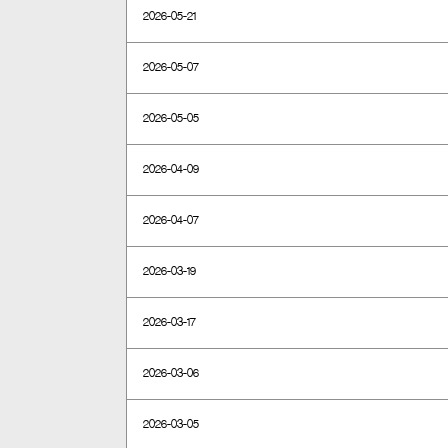
2026-05-21
2026-05-07
2026-05-05
2026-04-09
2026-04-07
2026-03-19
2026-03-17
2026-03-06
2026-03-05