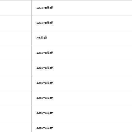
නොපැමිණි
නොපැමිණි
පැමිණි
නොපැමිණි
නොපැමිණි
නොපැමිණි
නොපැමිණි
නොපැමිණි
නොපැමිණි