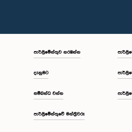
පාර්ලි‌මේන්තුව නරඹන්න
පාර්ලි
දැනුමට
පාර්ලි
සම්බන්ධ වන්න
පාර්ලි
පාර්ලි‌මේන්තුවේ මන්ත්‍රීවරු