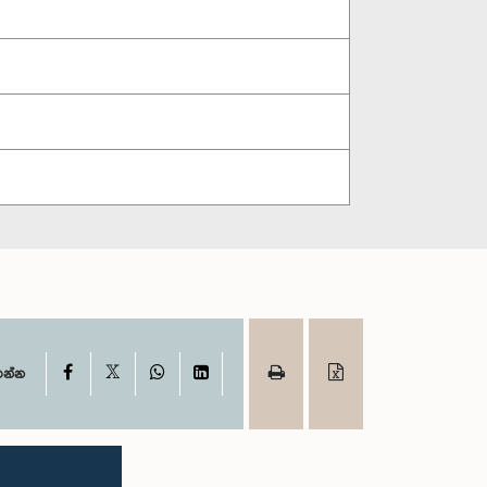
X
Facebook
WhatsApp
LinkedIn
ගන්න