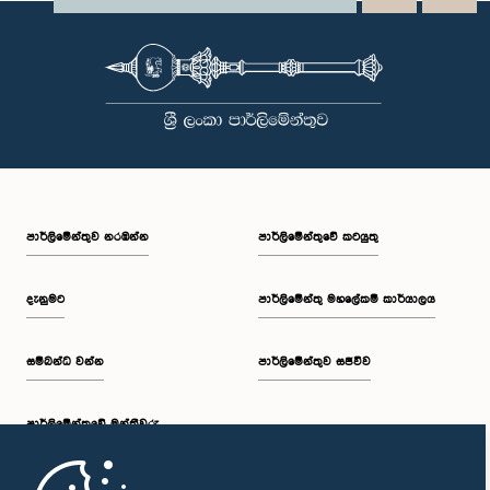
පාර්ලි‌මේන්තුව නරඹන්න
පාර්ලිමේන්තුවේ කටයුතු
දැනුමට
පාර්ලිමේන්තු මහලේකම් කාර්යාලය
සම්බන්ධ වන්න
පාර්ලිමේන්තුව සජීවීව
පාර්ලි‌මේන්තුවේ මන්ත්‍රීවරු
මුල් පිටුව