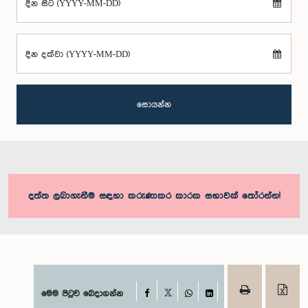
දින සිට (YYYY-MM-DD)
දින දක්වා (YYYY-MM-DD)
සොයන්න
දත්ත ලබාගැනීම සඳහා කරුණාකර කාරක සභාවක් තෝරන්න!
Facebook
මෙම පිටුව බෙදාගන්න
X
WhatsApp
LinkedIn