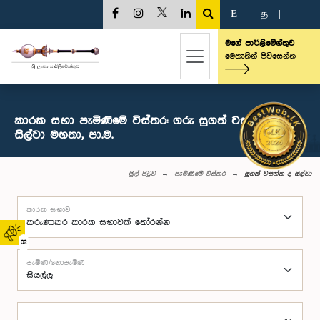
E
|
த
|
මගේ පාර්ලිමේන්තුව
මෙතැනින් පිවිසෙන්න
කාරක සභා පැමිණීමේ විස්තර: ගරු සුගත් වසන්ත ද
සිල්වා මහතා, පා.ම.
මුල් පිටුව
පැමිණීමේ විස්තර
සුගත් වසන්ත ද සිල්වා
කාරක සභාව
02
පැමිණි/නොපැමිණි