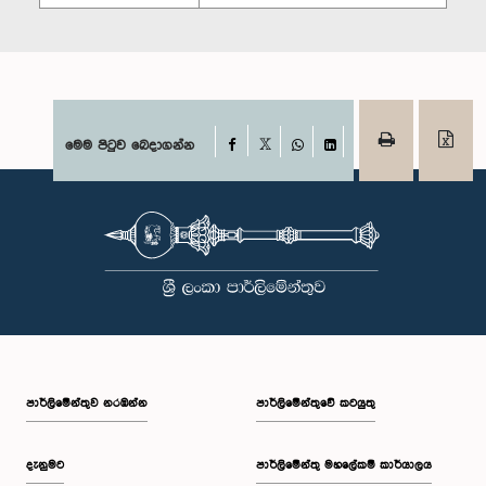
Facebook
මෙම පිටුව බෙදාගන්න
X
WhatsApp
LinkedIn
පාර්ලි‌මේන්තුව නරඹන්න
පාර්ලිමේන්තුවේ කටයුතු
දැනුමට
පාර්ලිමේන්තු මහලේකම් කාර්යාලය