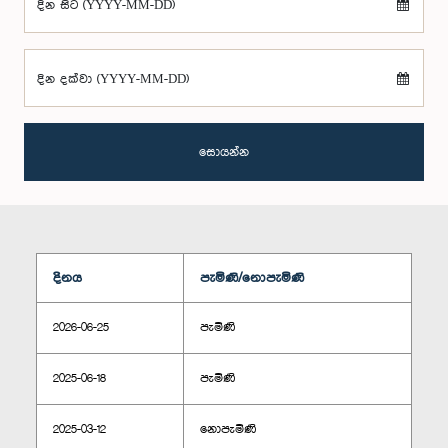
දින සිට (YYYY-MM-DD)
දින දක්වා (YYYY-MM-DD)
සොයන්න
දිනය
පැමිණි/නොපැමිණි
2026-06-25
පැමිණි
2025-06-18
පැමිණි
2025-03-12
නොපැමිණි