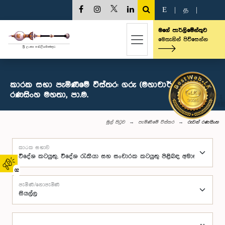
E
|
த
|
මගේ පාර්ලිමේන්තුව
මෙතැනින් පිවිසෙන්න
කාරක සභා පැමිණීමේ විස්තර: ගරු (මහාචාර්ය) රුවන්
රණසිංහ මහතා, පා.ම.
මුල් පිටුව
පැමිණීමේ විස්තර
රුවන් රණසිංහ
කාරක සභාව
02
පැමිණි/නොපැමිණි