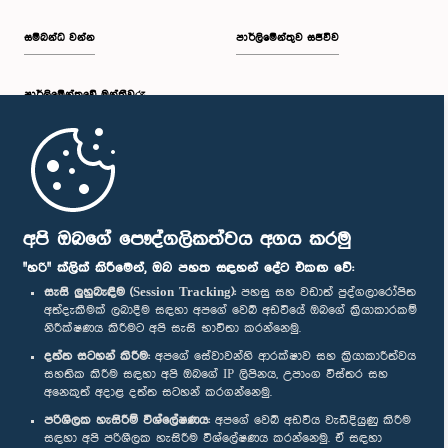
සම්බන්ධ වන්න
පාර්ලිමේන්තුව සජීවීව
පාර්ලි‌මේන්තුවේ මන්ත්‍රීවරු
මුල් පිටුව
පාර්ලිමේන්තු ජංගම යෙදුම
අපි ඔබගේ පෞද්ගලිකත්වය අගය කරමු
"හරි" ක්ලික් කිරීමෙන්, ඔබ පහත සඳහන් දේට එකඟ වේ:
සැසි ලුහුබැඳීම (Session Tracking):
පහසු සහ වඩාත් පුද්ගලාරෝපිත
අත්දැකීමක් ලබාදීම සඳහා අපගේ වෙබ් අඩවියේ ඔබගේ ක්‍රියාකාරකම්
නිරීක්ෂණය කිරීමට අපි සැසි භාවිතා කරන්නෙමු.
අප හා සම්බන්ධ වී සිටින්න :
දත්ත සටහන් කිරීම:
අපගේ සේවාවන්හි ආරක්ෂාව සහ ක්‍රියාකාරීත්වය
සහතික කිරීම සඳහා අපි ඔබගේ IP ලිපිනය, උපාංග විස්තර සහ
අනෙකුත් අදාළ දත්ත සටහන් කරගන්නෙමු.
සම්මාන
පරිශීලක හැසිරීම් විශ්ලේෂණය:
අපගේ වෙබ් අඩවිය වැඩිදියුණු කිරීම
සඳහා අපි පරිශීලක හැසිරීම විශ්ලේෂණය කරන්නෙමු. ඒ සඳහා