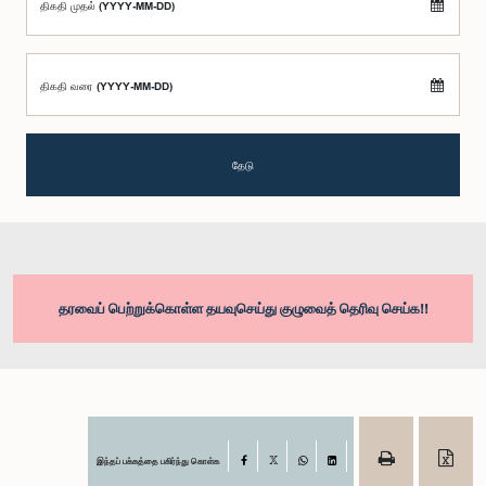
திகதி முதல் (YYYY-MM-DD)
திகதி வரை (YYYY-MM-DD)
தேடு
தரவைப் பெற்றுக்கொள்ள தயவுசெய்து குழுவைத் தெரிவு செய்க!!
இந்தப் பக்கத்தை பகிர்ந்து கொள்க
Facebook
X
WhatsApp
LinkedIn