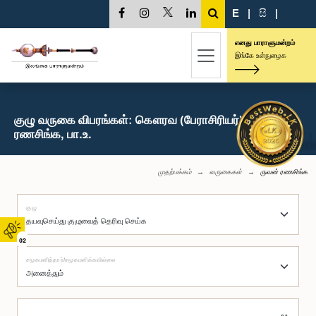
E
|
සි
|
எனது பாராளுமன்றம்
இங்கே உள்நுழைக
குழு வருகை விபரங்கள்: கௌரவ (பேராசிரியர்) ருவன்
ரணசிங்க, பா.உ.
முதற்பக்கம்
வருகைகள்
ருவன் ரணசிங்க
குழு
02
சமூகமளித்தார்/சமூகமளிக்கவில்லை