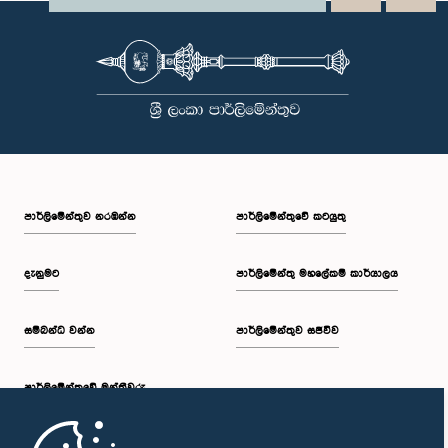
පාර්ලි‌මේන්තුව නරඹන්න
පාර්ලිමේන්තුවේ කටයුතු
දැනුමට
පාර්ලිමේන්තු මහලේකම් කාර්යාලය
සම්බන්ධ වන්න
පාර්ලිමේන්තුව සජීවීව
පාර්ලි‌මේන්තුවේ මන්ත්‍රීවරු
මුල් පිටුව