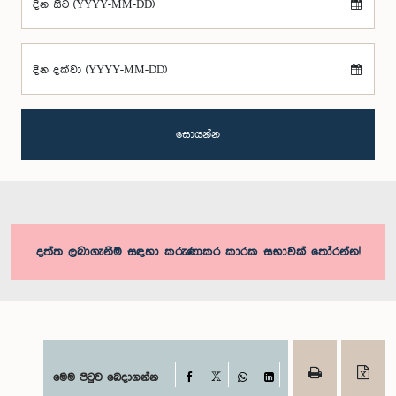
දින සිට (YYYY-MM-DD)
දින දක්වා (YYYY-MM-DD)
සොයන්න
දත්ත ලබාගැනීම සඳහා කරුණාකර කාරක සභාවක් තෝරන්න!
Facebook
මෙම පිටුව බෙදාගන්න
X
WhatsApp
LinkedIn