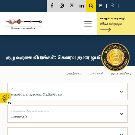
E
|
සි
|
எனது பாராளுமன்றம்
இங்கே உள்நுழைக
குழு வருகை விபரங்கள்: கௌரவ குமார ஜயகொடி, பா.உ.
முதற்பக்கம்
வருகைகள்
குமார ஜயகொடி
குழு
02
சமூகமளித்தார்/சமூகமளிக்கவில்லை