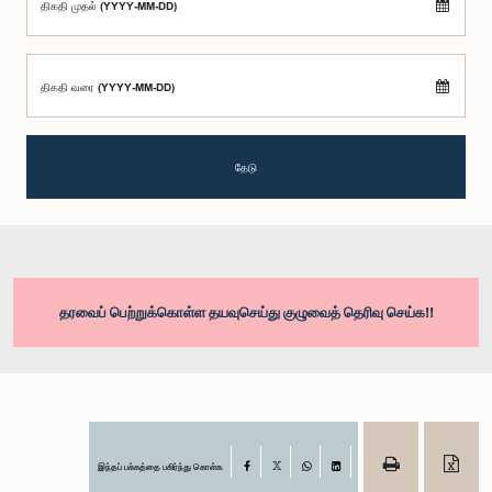
திகதி முதல் (YYYY-MM-DD)
திகதி வரை (YYYY-MM-DD)
தேடு
தரவைப் பெற்றுக்கொள்ள தயவுசெய்து குழுவைத் தெரிவு செய்க!!
இந்தப் பக்கத்தை பகிர்ந்து கொள்க
Facebook
X
WhatsApp
LinkedIn