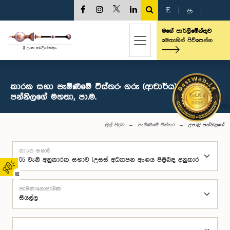
E
|
த
|
මගේ පාර්ලිමේන්තුව
මෙතැනින් පිවිසෙන්න
කාරක සභා පැමිණීමේ විස්තර: ගරු (ආචාර්ය) උපාලි
පන්නිලගේ මහතා, පා.ම.
මුල් පිටුව
පැමිණීමේ විස්තර
උපාලි පන්නිලගේ
කාරක සභාව
02
පැමිණි/නොපැමිණි