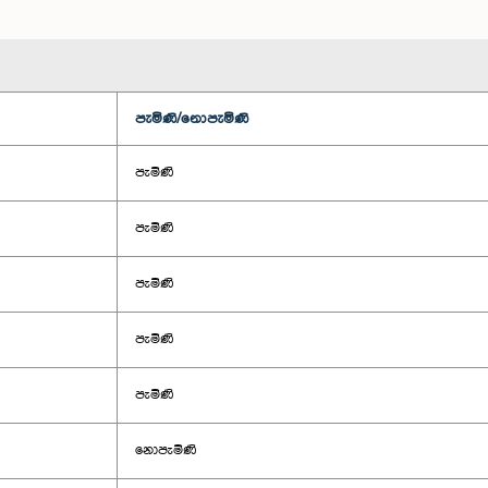
පැමිණි/නොපැමිණි
පැමිණි
පැමිණි
පැමිණි
පැමිණි
පැමිණි
නොපැමිණි