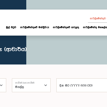
පාර්ලි‌මේන්තු
මුල් පිටුව
පාර්ලි‌මේන්තුවේ මන්ත්‍රීවරු
පාර්ලිමේන්තුවේ කටයුතු
පාර්ලිමේන්තු මහලේක
ු (ආචාර්ය)
පැමිණි/නොපැමිණි
දින සිට (YYYY-MM-DD)