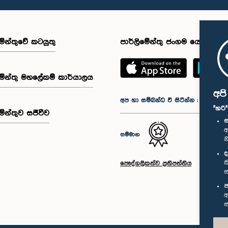
මේන්තුවේ කටයුතු
පාර්ලිමේන්තු ජංගම යෙදුම
මේන්තු මහලේකම් කාර්යාලය
අප
අප හා සම්බන්ධ වී සිටින්න :
"හරි
මේන්තුව සජීවීව
ස
අ
සම්මාන
න
ද
ක
පෞද්ගලිකත්ව ප්‍රතිපත්තිය
ස
ප
අ
ස