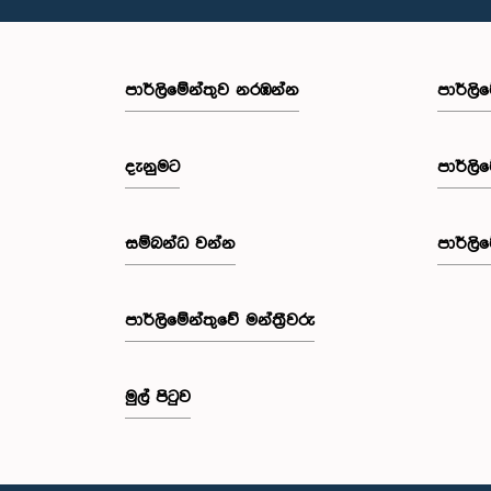
පාර්ලි‌මේන්තුව නරඹන්න
පාර්ලි
දැනුමට
පාර්ලි
සම්බන්ධ වන්න
පාර්ලි
පාර්ලි‌මේන්තුවේ මන්ත්‍රීවරු
මුල් පිටුව