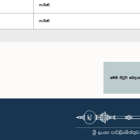
පැමිණි
පැමිණි
මෙම පිටුව බෙදා