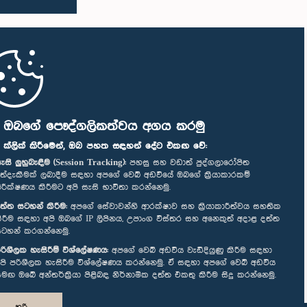
ි ඔබගේ පෞද්ගලිකත්වය අගය කරමු
" ක්ලික් කිරීමෙන්, ඔබ පහත සඳහන් දේට එකඟ වේ:
ැසි ලුහුබැඳීම (Session Tracking):
පහසු සහ වඩාත් පුද්ගලාරෝපිත
ත්දැකීමක් ලබාදීම සඳහා අපගේ වෙබ් අඩවියේ ඔබගේ ක්‍රියාකාරකම්
ිරීක්ෂණය කිරීමට අපි සැසි භාවිතා කරන්නෙමු.
ත්ත සටහන් කිරීම:
අපගේ සේවාවන්හි ආරක්ෂාව සහ ක්‍රියාකාරීත්වය සහතික
ිරීම සඳහා අපි ඔබගේ IP ලිපිනය, උපාංග විස්තර සහ අනෙකුත් අදාළ දත්ත
ටහන් කරගන්නෙමු.
රිශීලක හැසිරීම් විශ්ලේෂණය:
අපගේ වෙබ් අඩවිය වැඩිදියුණු කිරීම සඳහා
පි පරිශීලක හැසිරීම විශ්ලේෂණය කරන්නෙමු. ඒ සඳහා අපගේ වෙබ් අඩවිය
මඟ ඔබේ අන්තර්ක්‍රියා පිළිබඳ නිර්නාමික දත්ත එකතු කිරීම සිදු කරන්නෙමු.