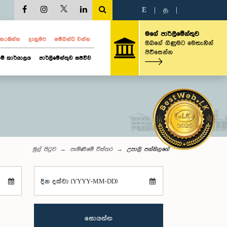
E
|
த
|
මගේ පාර්ලිමේන්තුව
ව නරඹන්න
දැනුමට
සම්බන්ධ වන්න
ඔබගේ ගිණුමට මෙතැනින්
පිවිසෙන්න
ම් කාර්යාලය
පාර්ලිමේන්තුව සජීවීව
මුල් පිටුව
පැමිණීමේ විස්තර
උපාලි පන්නිලගේ
දින දක්වා (YYYY-MM-DD)
සොයන්න