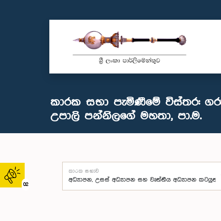
කාරක සභා පැමිණීමේ විස්තර: ගර
උපාලි පන්නිලගේ මහතා, පා.ම.
කාරක සභාව
02