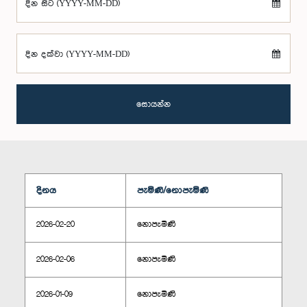
දින සිට (YYYY-MM-DD)
දින දක්වා (YYYY-MM-DD)
සොයන්න
දිනය
පැමිණි/නොපැමිණි
2026-02-20
නොපැමිණි
2026-02-06
නොපැමිණි
2026-01-09
නොපැමිණි