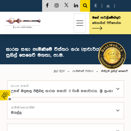
E
|
த
|
මගේ පාර්ලිමේන්තුව
මෙතැනින් පිවිසෙන්න
කාරක සභා පැමිණීමේ විස්තර: ගරු (ආචාර්ය) හිනිදුම
සුනිල් සෙ‍නෙවි මහතා, පා.ම.
මුල් පිටුව
පැමිණීමේ විස්තර
හිනිදුම සුනිල් සෙ‍නෙවි
කාරක සභාව
02
පැමිණි/නොපැමිණි