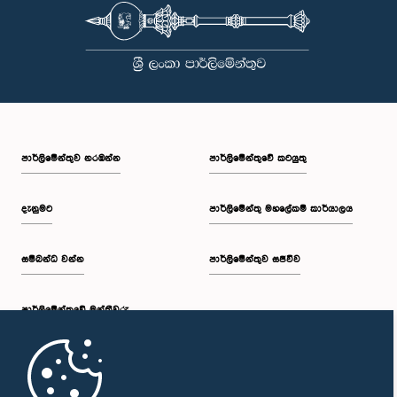
පාර්ලි‌මේන්තුව නරඹන්න
පාර්ලිමේන්තුවේ කටයුතු
දැනුමට
පාර්ලිමේන්තු මහලේකම් කාර්යාලය
සම්බන්ධ වන්න
පාර්ලිමේන්තුව සජීවීව
පාර්ලි‌මේන්තුවේ මන්ත්‍රීවරු
මුල් පිටුව