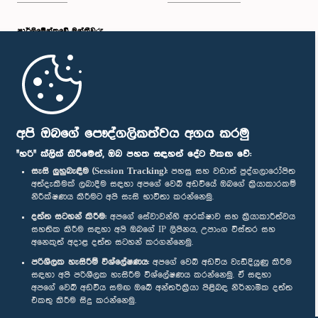
පාර්ලි‌මේන්තුවේ මන්ත්‍රීවරු
මුල් පිටුව
පාර්ලිමේන්තු ජංගම යෙදුම
අපි ඔබගේ පෞද්ගලිකත්වය අගය කරමු
"හරි" ක්ලික් කිරීමෙන්, ඔබ පහත සඳහන් දේට එකඟ වේ:
සැසි ලුහුබැඳීම (Session Tracking):
පහසු සහ වඩාත් පුද්ගලාරෝපිත
අත්දැකීමක් ලබාදීම සඳහා අපගේ වෙබ් අඩවියේ ඔබගේ ක්‍රියාකාරකම්
නිරීක්ෂණය කිරීමට අපි සැසි භාවිතා කරන්නෙමු.
අප හා සම්බන්ධ වී සිටින්න :
දත්ත සටහන් කිරීම:
අපගේ සේවාවන්හි ආරක්ෂාව සහ ක්‍රියාකාරීත්වය
සහතික කිරීම සඳහා අපි ඔබගේ IP ලිපිනය, උපාංග විස්තර සහ
අනෙකුත් අදාළ දත්ත සටහන් කරගන්නෙමු.
සම්මාන
පරිශීලක හැසිරීම් විශ්ලේෂණය:
අපගේ වෙබ් අඩවිය වැඩිදියුණු කිරීම
සඳහා අපි පරිශීලක හැසිරීම විශ්ලේෂණය කරන්නෙමු. ඒ සඳහා
අපගේ වෙබ් අඩවිය සමඟ ඔබේ අන්තර්ක්‍රියා පිළිබඳ නිර්නාමික දත්ත
පෞද්ගලිකත්ව ප්‍රතිපත්තිය
එකතු කිරීම සිදු කරන්නෙමු.