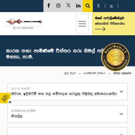
E
|
த
|
මගේ පාර්ලිමේන්තුව
මෙතැනින් පිවිසෙන්න
කාරක සභා පැමිණීමේ විස්තර: ගරු නිමල් පලිහේන
මහතා, පා.ම.
මුල් පිටුව
පැමිණීමේ විස්තර
නිමල් පලිහේන
කාරක සභාව
02
පැමිණි/නොපැමිණි