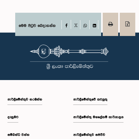
Facebook
මෙම පිටුව බෙදාගන්න
X
WhatsApp
LinkedIn
පාර්ලි‌මේන්තුව නරඹන්න
පාර්ලිමේන්තුවේ කටයුතු
දැනුමට
පාර්ලිමේන්තු මහලේකම් කාර්යාලය
සම්බන්ධ වන්න
පාර්ලිමේන්තුව සජීවීව