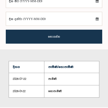
දින සිට (YYYY-MM-DD)
දින දක්වා (YYYY-MM-DD)
සොයන්න
දිනය
පැමිණි/නොපැමිණි
2026-07-22
පැමිණි
2026-01-22
නොපැමිණි