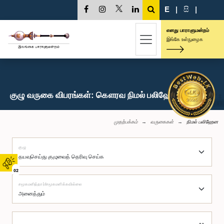
E
|
සි
|
எனது பாராளுமன்றம்
இங்கே உள்நுழைக
குழு வருகை விபரங்கள்: கௌரவ நிமல் பலிஹேன, பா.உ.
முதற்பக்கம்
வருகைகள்
நிமல் பலிஹேன
குழு
02
சமூகமளித்தார்/சமூகமளிக்கவில்லை