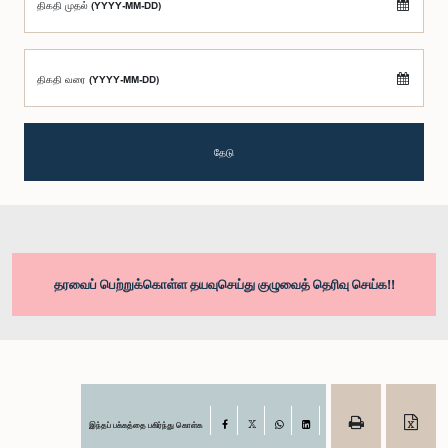
திகதி முதல் (YYYY-MM-DD)
திகதி வரை (YYYY-MM-DD)
தேடு
தரவைப் பெற்றுக்கொள்ள தயவுசெய்து குழுவைத் தெரிவு செய்க!!
இந்தப் பக்கத்தை பகிர்ந்து கொள்க
Facebook
X
WhatsApp
LinkedIn