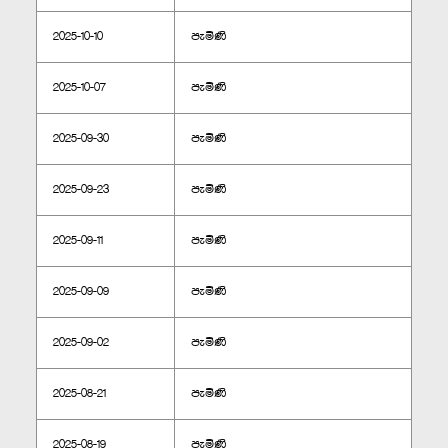
2025-10-10
පැමිණි
2025-10-07
පැමිණි
2025-09-30
පැමිණි
2025-09-23
පැමිණි
2025-09-11
පැමිණි
2025-09-09
පැමිණි
2025-09-02
පැමිණි
2025-08-21
පැමිණි
2025-08-19
පැමිණි