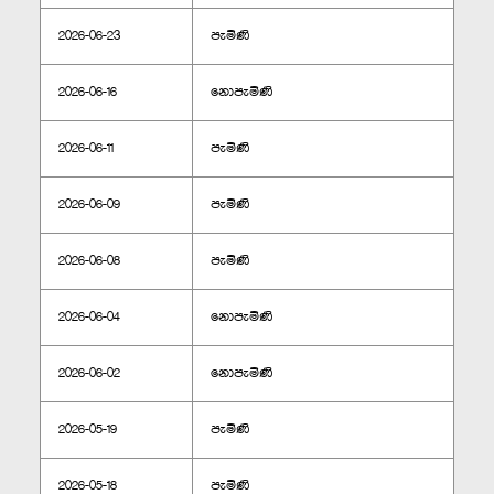
2026-06-23
පැමිණි
2026-06-16
නොපැමිණි
2026-06-11
පැමිණි
2026-06-09
පැමිණි
2026-06-08
පැමිණි
2026-06-04
නොපැමිණි
2026-06-02
නොපැමිණි
2026-05-19
පැමිණි
2026-05-18
පැමිණි