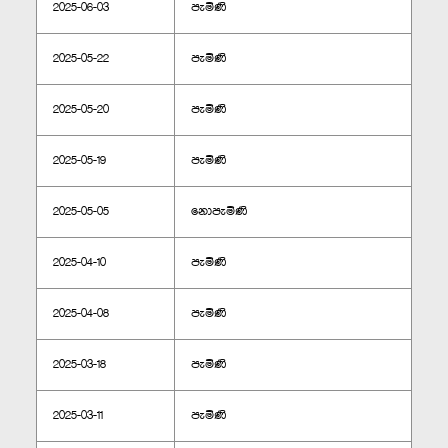
2025-06-03
පැමිණි
2025-05-22
පැමිණි
2025-05-20
පැමිණි
2025-05-19
පැමිණි
2025-05-05
නොපැමිණි
2025-04-10
පැමිණි
2025-04-08
පැමිණි
2025-03-18
පැමිණි
2025-03-11
පැමිණි