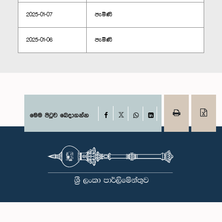
2025-01-07
පැමිණි
2025-01-06
පැමිණි
Facebook
මෙම පිටුව බෙදාගන්න
X
WhatsApp
LinkedIn