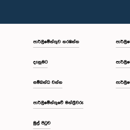
පාර්ලි‌මේන්තුව නරඹන්න
පාර්ලි
දැනුමට
පාර්ලි
සම්බන්ධ වන්න
පාර්ලි
පාර්ලි‌මේන්තුවේ මන්ත්‍රීවරු
මුල් පිටුව