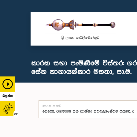
කාරක සභා පැමිණීමේ විස්තර: ගරු
සේන නානායක්කාර මහතා, පා.ම.
බලන්න
කාරක සභාව
02