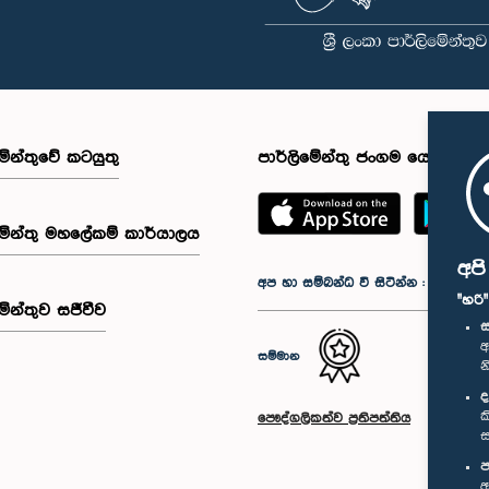
මේන්තුවේ කටයුතු
පාර්ලිමේන්තු ජංගම යෙදුම
මේන්තු මහලේකම් කාර්යාලය
අප
අප හා සම්බන්ධ වී සිටින්න :
"හරි
මේන්තුව සජීවීව
ස
අ
සම්මාන
න
ද
ක
පෞද්ගලිකත්ව ප්‍රතිපත්තිය
ස
ප
අ