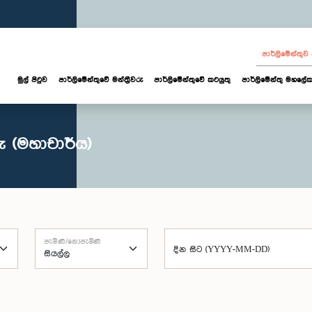
පාර්ලි‌මේන්තු
මුල් පිටුව
පාර්ලි‌මේන්තුවේ මන්ත්‍රීවරු
පාර්ලිමේන්තුවේ කටයුතු
පාර්ලිමේන්තු මහලේක
 (මහාචාර්ය)
පැමිණි/නොපැමිණි
දින සිට (YYYY-MM-DD)