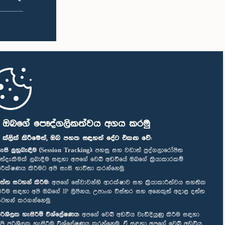
ි ඔබගේ පෞද්ගලිකත්වය අගය කරමු
" ක්ලික් කිරීමෙන්, ඔබ පහත සඳහන් දේට එකඟ වේ:
ැසි ලුහුබැඳීම (Session Tracking):
පහසු සහ වඩාත් පුද්ගලාරෝපිත
ත්දැකීමක් ලබාදීම සඳහා අපගේ වෙබ් අඩවියේ ඔබගේ ක්‍රියාකාරකම්
ිරීක්ෂණය කිරීමට අපි සැසි භාවිතා කරන්නෙමු.
ත්ත සටහන් කිරීම:
අපගේ සේවාවන්හි ආරක්ෂාව සහ ක්‍රියාකාරීත්වය සහතික
ිරීම සඳහා අපි ඔබගේ IP ලිපිනය, උපාංග විස්තර සහ අනෙකුත් අදාළ දත්ත
ටහන් කරගන්නෙමු.
රිශීලක හැසිරීම් විශ්ලේෂණය:
අපගේ වෙබ් අඩවිය වැඩිදියුණු කිරීම සඳහා
පි පරිශීලක හැසිරීම විශ්ලේෂණය කරන්නෙමු. ඒ සඳහා අපගේ වෙබ් අඩවිය