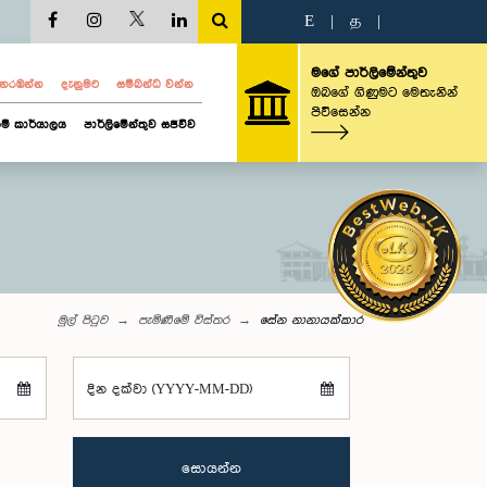
E
|
த
|
මගේ පාර්ලිමේන්තුව
ව නරඹන්න
දැනුමට
සම්බන්ධ වන්න
ඔබගේ ගිණුමට මෙතැනින්
පිවිසෙන්න
ම් කාර්යාලය
පාර්ලිමේන්තුව සජීවීව
මුල් පිටුව
පැමිණීමේ විස්තර
සේන නානායක්කාර
දින දක්වා (YYYY-MM-DD)
සොයන්න