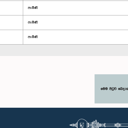
පැමිණි
පැමිණි
පැමිණි
මෙම පිටුව බෙදා