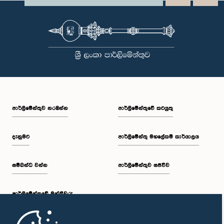
පාර්ලි‌මේන්තුව නරඹන්න
පාර්ලිමේන්තුවේ කටයුතු
දැනුමට
පාර්ලිමේන්තු මහලේකම් කාර්යාලය
සම්බන්ධ වන්න
පාර්ලිමේන්තුව සජීවීව
පාර්ලි‌මේන්තුවේ මන්ත්‍රීවරු
මුල් පිටුව