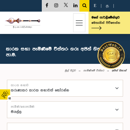
E
|
த
|
මගේ පාර්ලිමේන්තුව
මෙතැනින් පිවිසෙන්න
කාරක සභා පැමිණීමේ විස්තර: ගරු අජිත් ගිහාන් මහතා,
පා.ම.
මුල් පිටුව
පැමිණීමේ විස්තර
අජිත් ගිහාන්
කාරක සභාව
02
පැමිණි/නොපැමිණි