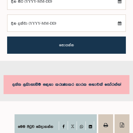
දින සිට (YYYY-MM-DD)
දින දක්වා (YYYY-MM-DD)
සොයන්න
දත්ත ලබාගැනීම සඳහා කරුණාකර කාරක සභාවක් තෝරන්න!
Facebook
මෙම පිටුව බෙදාගන්න
X
WhatsApp
LinkedIn