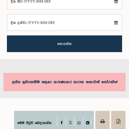
දින සිට (YYYY-MM-DD)
දින දක්වා (YYYY-MM-DD)
සොයන්න
දත්ත ලබාගැනීම සඳහා කරුණාකර කාරක සභාවක් තෝරන්න!
Facebook
මෙම පිටුව බෙදාගන්න
X
WhatsApp
LinkedIn