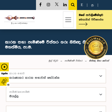
E
|
த
|
මගේ පාර්ලිමේන්තුව
මෙතැනින් පිවිසෙන්න
කාරක සභා පැමිණීමේ විස්තර: ගරු නීතිඥ ගීතා හේරත්
මහත්මිය, පා.ම.
මුල් පිටුව
පැමිණීමේ විස්තර
නීතිඥ ගීතා හේරත්
කාරක සභාව
බලන්න
02
පැමිණි/නොපැමිණි