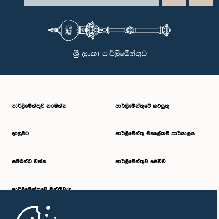
පාර්ලි‌මේන්තුව නරඹන්න
පාර්ලිමේන්තුවේ කටයුතු
දැනුමට
පාර්ලිමේන්තු මහලේකම් කාර්යාලය
සම්බන්ධ වන්න
පාර්ලිමේන්තුව සජීවීව
පාර්ලි‌මේන්තුවේ මන්ත්‍රීවරු
මුල් පිටුව