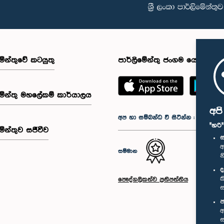
මේන්තුවේ කටයුතු
පාර්ලිමේන්තු ජංගම යෙදුම
මේන්තු මහලේකම් කාර්යාලය
අප
අප හා සම්බන්ධ වී සිටින්න :
"හරි
මේන්තුව සජීවීව
ස
අ
සම්මාන
න
ද
ක
පෞද්ගලිකත්ව ප්‍රතිපත්තිය
ස
ප
අ
ස