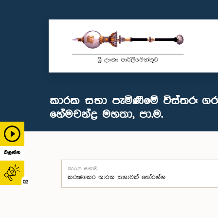
කාරක සභා පැමිණීමේ විස්තර: ගර
හේමචන්ද්‍ර මහතා, පා.ම.
බලන්න
කාරක සභාව
02