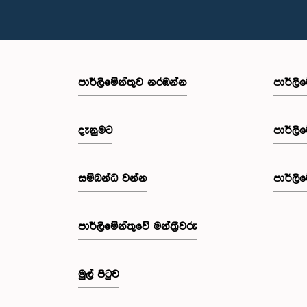
පාර්ලි‌මේන්තුව නරඹන්න
පාර්ලි
දැනුමට
පාර්ලි
සම්බන්ධ වන්න
පාර්ලි
පාර්ලි‌මේන්තුවේ මන්ත්‍රීවරු
මුල් පිටුව