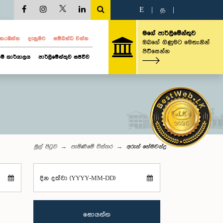
E
|
த
|
මගේ පාර්ලිමේන්තුව
ව නරඹන්න
දැනුමට
සම්බන්ධ වන්න
ඔබගේ ගිණුමට මෙතැනින්
පිවිසෙන්න
ම් කාර්යාලය
පාර්ලිමේන්තුව සජීවීව
මුල් පිටුව
පැමිණීමේ විස්තර
අරුන් හේමචන්ද්‍ර
දින දක්වා (YYYY-MM-DD)
සොයන්න