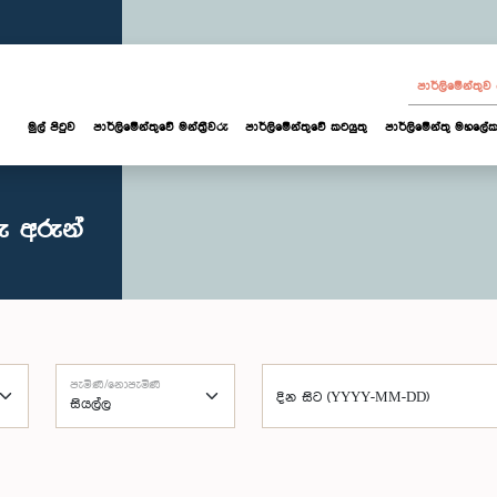
පාර්ලි‌මේන්තු
මුල් පිටුව
පාර්ලි‌මේන්තුවේ මන්ත්‍රීවරු
පාර්ලිමේන්තුවේ කටයුතු
පාර්ලිමේන්තු මහලේක
ු අරුන්
පැමිණි/නොපැමිණි
දින සිට (YYYY-MM-DD)