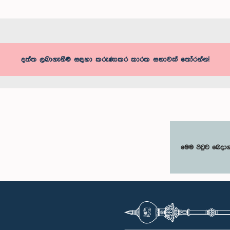
දත්ත ලබාගැනීම සඳහා කරුණාකර කාරක සභාවක් තෝරන්න!
මෙම පිටුව බෙදා