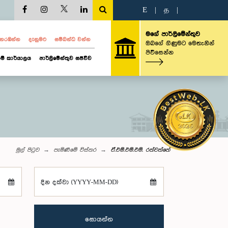
E
|
த
|
මගේ පාර්ලිමේන්තුව
ව නරඹන්න
දැනුමට
සම්බන්ධ වන්න
ඔබගේ ගිණුමට මෙතැනින්
පිවිසෙන්න
ම් කාර්යාලය
පාර්ලිමේන්තුව සජීවීව
මුල් පිටුව
පැමිණීමේ විස්තර
ඒ.එම්.එම්.එම්. රත්වත්තේ
දින දක්වා (YYYY-MM-DD)
සොයන්න