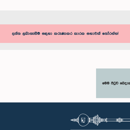
දත්ත ලබාගැනීම සඳහා කරුණාකර කාරක සභාවක් තෝරන්න!
මෙම පිටුව බෙදා