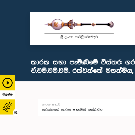
කාරක සභා පැමිණීමේ විස්තර: ගර
ඒ.එම්.එම්.එම්. රත්වත්තේ මහත්මිය, 
බලන්න
කාරක සභාව
02