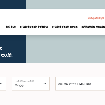
පාර්ලි‌මේන්තු
මුල් පිටුව
පාර්ලි‌මේන්තුවේ මන්ත්‍රීවරු
පාර්ලිමේන්තුවේ කටයුතු
පාර්ලිමේන්තු මහලේක
ු
පා.ම.
පැමිණි/නොපැමිණි
දින සිට (YYYY-MM-DD)