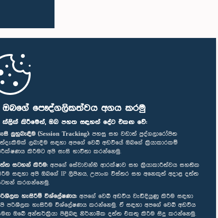
ි ඔබගේ පෞද්ගලිකත්වය අගය කරමු
" ක්ලික් කිරීමෙන්, ඔබ පහත සඳහන් දේට එකඟ වේ:
ැසි ලුහුබැඳීම (Session Tracking):
පහසු සහ වඩාත් පුද්ගලාරෝපිත
ත්දැකීමක් ලබාදීම සඳහා අපගේ වෙබ් අඩවියේ ඔබගේ ක්‍රියාකාරකම්
ිරීක්ෂණය කිරීමට අපි සැසි භාවිතා කරන්නෙමු.
ත්ත සටහන් කිරීම:
අපගේ සේවාවන්හි ආරක්ෂාව සහ ක්‍රියාකාරීත්වය සහතික
ිරීම සඳහා අපි ඔබගේ IP ලිපිනය, උපාංග විස්තර සහ අනෙකුත් අදාළ දත්ත
ටහන් කරගන්නෙමු.
රිශීලක හැසිරීම් විශ්ලේෂණය:
අපගේ වෙබ් අඩවිය වැඩිදියුණු කිරීම සඳහා
පි පරිශීලක හැසිරීම විශ්ලේෂණය කරන්නෙමු. ඒ සඳහා අපගේ වෙබ් අඩවිය
මඟ ඔබේ අන්තර්ක්‍රියා පිළිබඳ නිර්නාමික දත්ත එකතු කිරීම සිදු කරන්නෙමු.