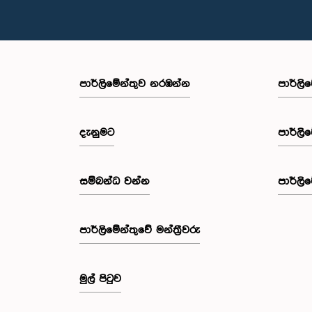
පාර්ලි‌මේන්තුව නරඹන්න
පාර්ලි
දැනුමට
පාර්ලි
සම්බන්ධ වන්න
පාර්ලි
පාර්ලි‌මේන්තුවේ මන්ත්‍රීවරු
මුල් පිටුව