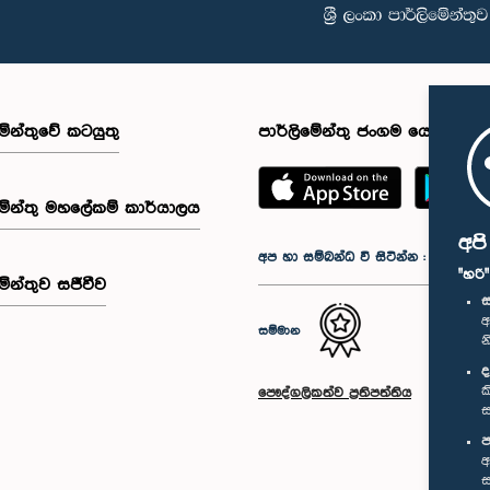
මේන්තුවේ කටයුතු
පාර්ලිමේන්තු ජංගම යෙදුම
මේන්තු මහලේකම් කාර්යාලය
අප
අප හා සම්බන්ධ වී සිටින්න :
"හරි
මේන්තුව සජීවීව
ස
අ
සම්මාන
න
ද
ක
පෞද්ගලිකත්ව ප්‍රතිපත්තිය
ස
ප
අ
ස