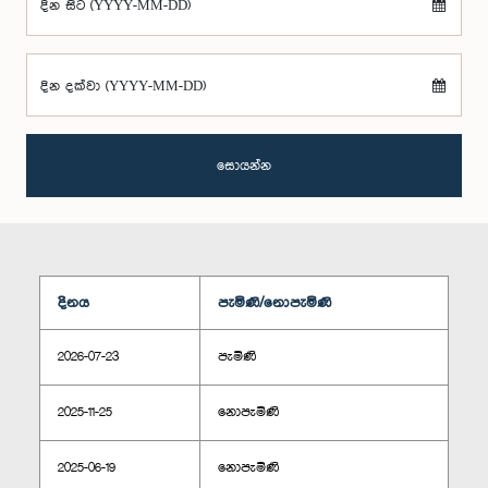
දින සිට (YYYY-MM-DD)
දින දක්වා (YYYY-MM-DD)
සොයන්න
දිනය
පැමිණි/නොපැමිණි
2026-07-23
පැමිණි
2025-11-25
නොපැමිණි
2025-06-19
නොපැමිණි