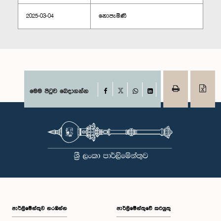
2025-03-04
නොපැමිණි
Facebook
මෙම පිටුව බෙදාගන්න
X
WhatsApp
LinkedIn
පාර්ලි‌මේන්තුව නරඹන්න
පාර්ලිමේන්තුවේ කටයුතු