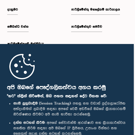
දැනුමට
පාර්ලිමේන්තු මහලේකම් කාර්යාලය
සම්බන්ධ වන්න
පාර්ලිමේන්තුව සජීවීව
පාර්ලි‌මේන්තුවේ මන්ත්‍රීවරු
මුල් පිටුව
පාර්ලිමේන්තු ජංගම යෙදුම
අපි ඔබගේ පෞද්ගලිකත්වය අගය කරමු
"හරි" ක්ලික් කිරීමෙන්, ඔබ පහත සඳහන් දේට එකඟ වේ:
සැසි ලුහුබැඳීම (Session Tracking):
පහසු සහ වඩාත් පුද්ගලාරෝපිත
අත්දැකීමක් ලබාදීම සඳහා අපගේ වෙබ් අඩවියේ ඔබගේ ක්‍රියාකාරකම්
නිරීක්ෂණය කිරීමට අපි සැසි භාවිතා කරන්නෙමු.
අප හා සම්බන්ධ වී සිටින්න :
දත්ත සටහන් කිරීම:
අපගේ සේවාවන්හි ආරක්ෂාව සහ ක්‍රියාකාරීත්වය
සහතික කිරීම සඳහා අපි ඔබගේ IP ලිපිනය, උපාංග විස්තර සහ
අනෙකුත් අදාළ දත්ත සටහන් කරගන්නෙමු.