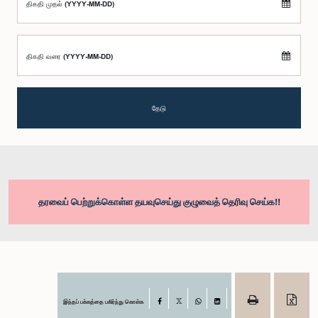
திகதி முதல் (YYYY-MM-DD)
திகதி வரை (YYYY-MM-DD)
தேடு
தரவைப் பெற்றுக்கொள்ள தயவுசெய்து குழுவைத் தெரிவு செய்க!!
இந்தப் பக்கத்தை பகிர்ந்து கொள்க
Facebook
X
WhatsApp
LinkedIn