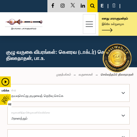
E
|
සි
|
எனது பாராளுமன்றம்
இங்கே உள்நுழைக
குழு வருகை விபரங்கள்: கௌரவ (டாக்டர்) செல்லத்தம்பி
திலகநாதன், பா.உ.
முதற்பக்கம்
வருகைகள்
செல்லத்தம்பி திலகநாதன்
குழு
பார்க்க
02
சமூகமளித்தார்/சமூகமளிக்கவில்லை