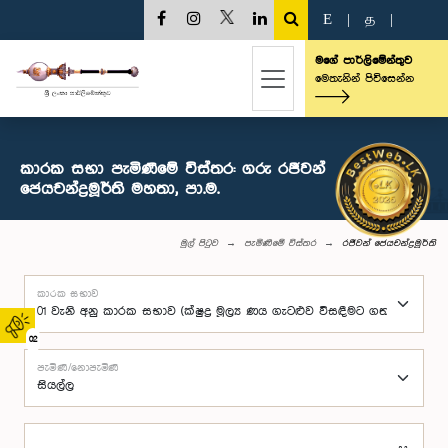
E
|
த
|
මගේ පාර්ලිමේන්තුව
මෙතැනින් පිවිසෙන්න
කාරක සභා පැමිණීමේ විස්තර: ගරු රජීවන්
ජෙයචන්ද්‍රමූර්ති මහතා, පා.ම.
මුල් පිටුව
පැමිණීමේ විස්තර
රජීවන් ජෙයචන්ද්‍රමූර්ති
කාරක සභාව
02
පැමිණි/නොපැමිණි