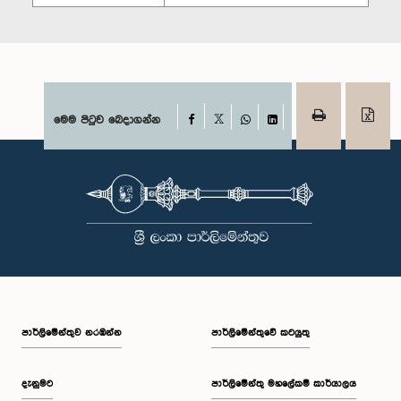
Facebook
මෙම පිටුව බෙදාගන්න
X
WhatsApp
LinkedIn
පාර්ලි‌මේන්තුව නරඹන්න
පාර්ලිමේන්තුවේ කටයුතු
දැනුමට
පාර්ලිමේන්තු මහලේකම් කාර්යාලය