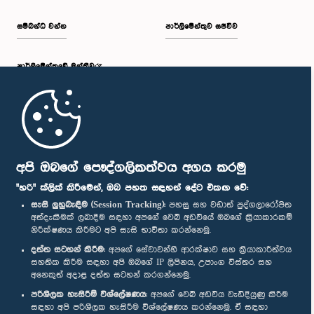
සම්බන්ධ වන්න
පාර්ලිමේන්තුව සජීවීව
පාර්ලි‌මේන්තුවේ මන්ත්‍රීවරු
මුල් පිටුව
පාර්ලිමේන්තු ජංගම යෙදුම
අපි ඔබගේ පෞද්ගලිකත්වය අගය කරමු
"හරි" ක්ලික් කිරීමෙන්, ඔබ පහත සඳහන් දේට එකඟ වේ:
සැසි ලුහුබැඳීම (Session Tracking):
පහසු සහ වඩාත් පුද්ගලාරෝපිත
අත්දැකීමක් ලබාදීම සඳහා අපගේ වෙබ් අඩවියේ ඔබගේ ක්‍රියාකාරකම්
නිරීක්ෂණය කිරීමට අපි සැසි භාවිතා කරන්නෙමු.
අප හා සම්බන්ධ වී සිටින්න :
දත්ත සටහන් කිරීම:
අපගේ සේවාවන්හි ආරක්ෂාව සහ ක්‍රියාකාරීත්වය
සහතික කිරීම සඳහා අපි ඔබගේ IP ලිපිනය, උපාංග විස්තර සහ
අනෙකුත් අදාළ දත්ත සටහන් කරගන්නෙමු.
සම්මාන
පරිශීලක හැසිරීම් විශ්ලේෂණය:
අපගේ වෙබ් අඩවිය වැඩිදියුණු කිරීම
සඳහා අපි පරිශීලක හැසිරීම විශ්ලේෂණය කරන්නෙමු. ඒ සඳහා