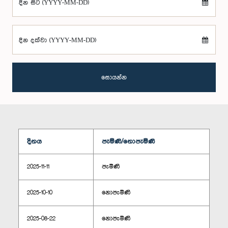
දින සිට (YYYY-MM-DD)
දින දක්වා (YYYY-MM-DD)
සොයන්න
දිනය
පැමිණි/නොපැමිණි
2025-11-11
පැමිණි
2025-10-10
නොපැමිණි
2025-08-22
නොපැමිණි