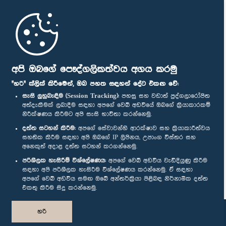
මුල් පිටුව
පාර්ලිමේන්තු ජංගම යෙදුම
අපි ඔබගේ පෞද්ගලිකත්වය අගය කරමු
"හරි" ක්ලික් කිරීමෙන්, ඔබ පහත සඳහන් දේට එකඟ වේ:
සැසි ලුහුබැඳීම (Session Tracking):
පහසු සහ වඩාත් පුද්ගලාරෝපිත
අත්දැකීමක් ලබාදීම සඳහා අපගේ වෙබ් අඩවියේ ඔබගේ ක්‍රියාකාරකම්
නිරීක්ෂණය කිරීමට අපි සැසි භාවිතා කරන්නෙමු.
අප හා සම්බන්ධ වී සිටින්න :
දත්ත සටහන් කිරීම:
අපගේ සේවාවන්හි ආරක්ෂාව සහ ක්‍රියාකාරීත්වය
සහතික කිරීම සඳහා අපි ඔබගේ IP ලිපිනය, උපාංග විස්තර සහ
අනෙකුත් අදාළ දත්ත සටහන් කරගන්නෙමු.
සම්මාන
පරිශීලක හැසිරීම් විශ්ලේෂණය:
අපගේ වෙබ් අඩවිය වැඩිදියුණු කිරීම
සඳහා අපි පරිශීලක හැසිරීම විශ්ලේෂණය කරන්නෙමු. ඒ සඳහා
අපගේ වෙබ් අඩවිය සමඟ ඔබේ අන්තර්ක්‍රියා පිළිබඳ නිර්නාමික දත්ත
පෞද්ගලිකත්ව ප්‍රතිපත්තිය
එකතු කිරීම සිදු කරන්නෙමු.
© ශ්‍රී ලංකා පාර්ලි‌මේන්තුව.
හරි
සියලු හිමිකම් ඇවිරිණි.
නිර්මාණය සහ සංවර්ධනය
TekGeeks