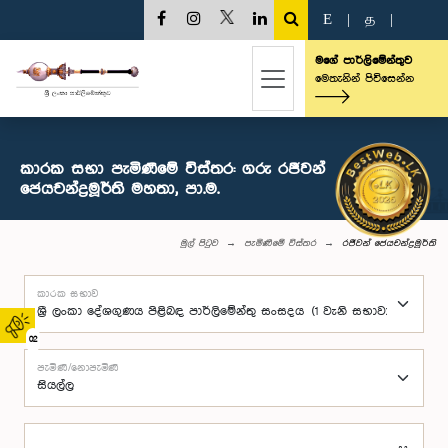
E
|
த
|
මගේ පාර්ලිමේන්තුව
මෙතැනින් පිවිසෙන්න
කාරක සභා පැමිණීමේ විස්තර: ගරු රජීවන්
ජෙයචන්ද්‍රමූර්ති මහතා, පා.ම.
මුල් පිටුව
පැමිණීමේ විස්තර
රජීවන් ජෙයචන්ද්‍රමූර්ති
කාරක සභාව
02
පැමිණි/නොපැමිණි