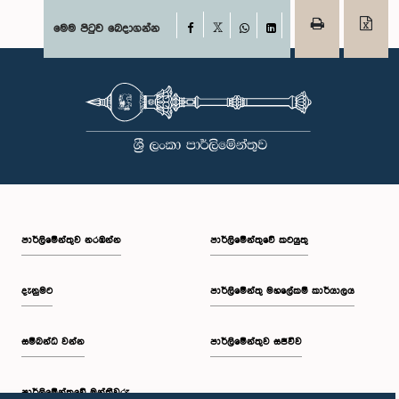
Facebook
මෙම පිටුව බෙදාගන්න
X
WhatsApp
LinkedIn
පාර්ලි‌මේන්තුව නරඹන්න
පාර්ලිමේන්තුවේ කටයුතු
දැනුමට
පාර්ලිමේන්තු මහලේකම් කාර්යාලය
සම්බන්ධ වන්න
පාර්ලිමේන්තුව සජීවීව
පාර්ලි‌මේන්තුවේ මන්ත්‍රීවරු