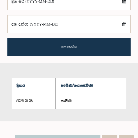
දින සිට (YYYY-MM-DD)
දින දක්වා (YYYY-MM-DD)
සොයන්න
දිනය
පැමිණි/නොපැමිණි
2025-01-08
පැමිණි