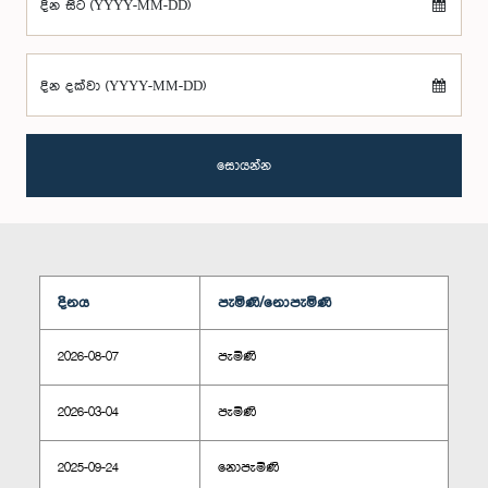
දින සිට (YYYY-MM-DD)
දින දක්වා (YYYY-MM-DD)
සොයන්න
දිනය
පැමිණි/නොපැමිණි
2026-08-07
පැමිණි
2026-03-04
පැමිණි
2025-09-24
නොපැමිණි