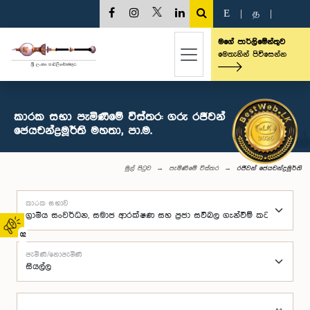
E
|
த
|
මගේ පාර්ලිමේන්තුව
මෙතැනින් පිවිසෙන්න
කාරක සභා පැමිණීමේ විස්තර: ගරු රජීවන්
ජෙයචන්ද්‍රමූර්ති මහතා, පා.ම.
මුල් පිටුව
පැමිණීමේ විස්තර
රජීවන් ජෙයචන්ද්‍රමූර්ති
කාරක සභාව
02
පැමිණි/නොපැමිණි