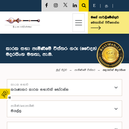
E
|
த
|
මගේ පාර්ලිමේන්තුව
මෙතැනින් පිවිසෙන්න
කාරක සභා පැමිණීමේ විස්තර: ගරු (වෛද්‍ය) සඳරුවන්
මදරසිංහ මහතා, පා.ම.
මුල් පිටුව
පැමිණීමේ විස්තර
සඳරුවන් මදරසිංහ
කාරක සභාව
02
පැමිණි/නොපැමිණි