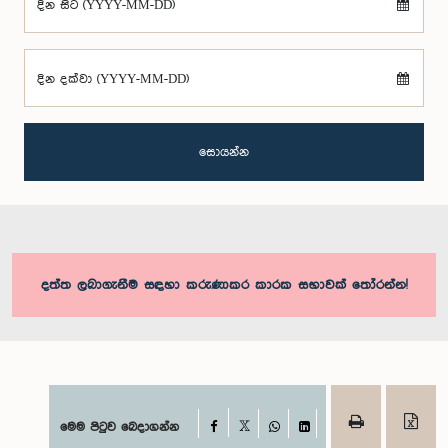
දින සිට (YYYY-MM-DD)
දින දක්වා (YYYY-MM-DD)
සොයන්න
දත්ත ලබාගැනීම සඳහා කරුණාකර කාරක සභාවක් තෝරන්න!
Facebook
මෙම පිටුව බෙදාගන්න
X
WhatsApp
LinkedIn