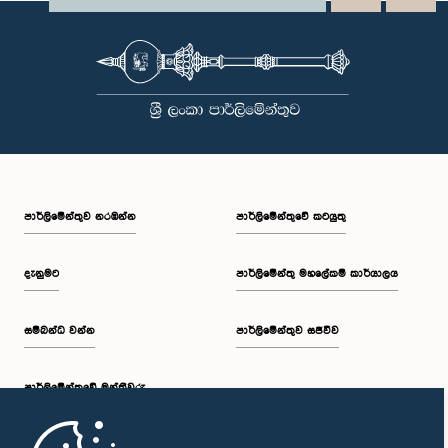
පාර්ලි‌මේන්තුව නරඹන්න
පාර්ලිමේන්තුවේ කටයුතු
දැනුමට
පාර්ලිමේන්තු මහලේකම් කාර්යාලය
සම්බන්ධ වන්න
පාර්ලිමේන්තුව සජීවීව
පාර්ලි‌මේන්තුවේ මන්ත්‍රීවරු
මුල් පිටුව