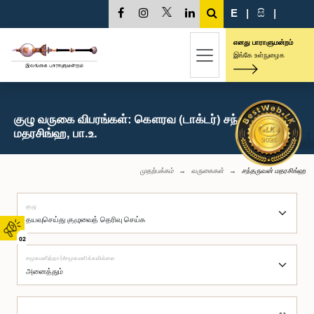
E
|
සි
|
எனது பாராளுமன்றம்
இங்கே உள்நுழைக
குழு வருகை விபரங்கள்: கௌரவ (டாக்டர்) சந்தருவன்
மதரசிங்ஹ, பா.உ.
முதற்பக்கம்
வருகைகள்
சந்தருவன் மதரசிங்ஹ
குழு
02
சமூகமளித்தார்/சமூகமளிக்கவில்லை