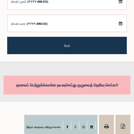
திகதி முதல் (YYYY-MM-DD)
திகதி வரை (YYYY-MM-DD)
தேடு
தரவைப் பெற்றுக்கொள்ள தயவுசெய்து குழுவைத் தெரிவு செய்க!!
இந்தப் பக்கத்தை பகிர்ந்து கொள்க
Facebook
X
WhatsApp
LinkedIn