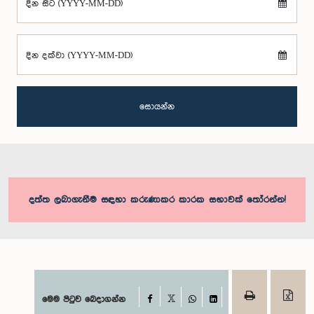
දින සිට (YYYY-MM-DD)
දින දක්වා (YYYY-MM-DD)
සොයන්න
දත්ත ලබාගැනීම සඳහා කරුණාකර කාරක සභාවක් තෝරන්න!
Facebook
මෙම පිටුව බෙදාගන්න
X
WhatsApp
LinkedIn