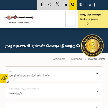
E
|
සි
|
எனது பாராளுமன்றம்
இங்கே உள்நுழைக
குழு வருகை விபரங்கள்: கௌரவ நிஷாந்த பெரேரா, பா.உ.
முதற்பக்கம்
வருகைகள்
நிஷாந்த பெரேரா
குழு
02
சமூகமளித்தார்/சமூகமளிக்கவில்லை