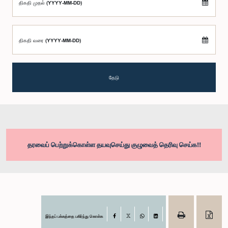
திகதி முதல் (YYYY-MM-DD)
திகதி வரை (YYYY-MM-DD)
தேடு
தரவைப் பெற்றுக்கொள்ள தயவுசெய்து குழுவைத் தெரிவு செய்க!!
இந்தப் பக்கத்தை பகிர்ந்து கொள்க
Facebook
X
WhatsApp
LinkedIn