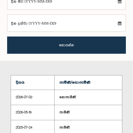
දින සිට (YYYY-MM-DD)
දින දක්වා (YYYY-MM-DD)
සොයන්න
දිනය
පැමිණි/නොපැමිණි
2026-07-02
නොපැමිණි
2026-05-19
පැමිණි
2025-07-24
පැමිණි