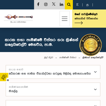
E
|
த
|
මගේ පාර්ලිමේන්තුව
මෙතැනින් පිවිසෙන්න
කාරක සභා පැමිණීමේ විස්තර: ගරු ක්‍රිෂ්නන්
කලෙයිචෙල්වි මෙනවිය, පා.ම.
මුල් පිටුව
පැමිණීමේ විස්තර
ක්‍රිෂ්නන් කලෙයිචෙල්වි
කාරක සභාව
02
පැමිණි/නොපැමිණි