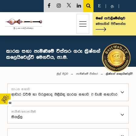
E
|
த
|
මගේ පාර්ලිමේන්තුව
මෙතැනින් පිවිසෙන්න
කාරක සභා පැමිණීමේ විස්තර: ගරු ක්‍රිෂ්නන්
කලෙයිචෙල්වි මෙනවිය, පා.ම.
මුල් පිටුව
පැමිණීමේ විස්තර
ක්‍රිෂ්නන් කලෙයිචෙල්වි
කාරක සභාව
02
පැමිණි/නොපැමිණි