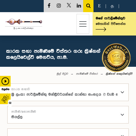
E
|
த
|
මගේ පාර්ලිමේන්තුව
මෙතැනින් පිවිසෙන්න
කාරක සභා පැමිණීමේ විස්තර: ගරු ක්‍රිෂ්නන්
කලෙයිචෙල්වි මෙනවිය, පා.ම.
මුල් පිටුව
පැමිණීමේ විස්තර
ක්‍රිෂ්නන් කලෙයිචෙල්වි
කාරක සභාව
බලන්න
02
පැමිණි/නොපැමිණි