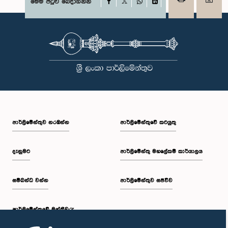
Facebook
මෙම පිටුව බෙදාගන්න
X
WhatsApp
LinkedIn
පාර්ලි‌මේන්තුව නරඹන්න
පාර්ලිමේන්තුවේ කටයුතු
දැනුමට
පාර්ලිමේන්තු මහලේකම් කාර්යාලය
සම්බන්ධ වන්න
පාර්ලිමේන්තුව සජීවීව
පාර්ලි‌මේන්තුවේ මන්ත්‍රීවරු