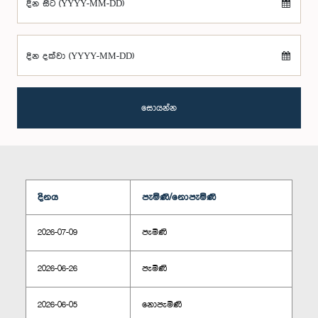
දින සිට (YYYY-MM-DD)
දින දක්වා (YYYY-MM-DD)
සොයන්න
දිනය
පැමිණි/නොපැමිණි
2026-07-09
පැමිණි
2026-06-26
පැමිණි
2026-06-05
නොපැමිණි