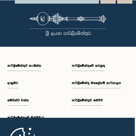
පාර්ලි‌මේන්තුව නරඹන්න
පාර්ලිමේන්තුවේ කටයුතු
දැනුමට
පාර්ලිමේන්තු මහලේකම් කාර්යාලය
සම්බන්ධ වන්න
පාර්ලිමේන්තුව සජීවීව
පාර්ලි‌මේන්තුවේ මන්ත්‍රීවරු
මුල් පිටුව