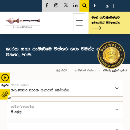
E
|
த
|
මගේ පාර්ලිමේන්තුව
මෙතැනින් පිවිසෙන්න
කාරක සභා පැමිණීමේ විස්තර: ගරු චමින්ද ලලිත් කුමාර
මහතා, පා.ම.
මුල් පිටුව
පැමිණීමේ විස්තර
චමින්ද ලලිත් කුමාර
කාරක සභාව
බලන්න
02
පැමිණි/නොපැමිණි