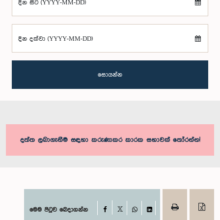
දින සිට (YYYY-MM-DD)
දින දක්වා (YYYY-MM-DD)
සොයන්න
දත්ත ලබාගැනීම සඳහා කරුණාකර කාරක සභාවක් තෝරන්න!
Facebook
මෙම පිටුව බෙදාගන්න
X
WhatsApp
LinkedIn