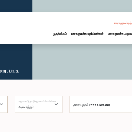
பாராளுமன்றத்
முதற்பக்கம்
பாராளுமன்ற உறுப்பினர்கள்
பாராளுமன்ற அலுவ
ார, பா.உ.
சமூகமளித்தார்/சமூகமளிக்கவில்லை
திகதி முதல் (YYYY-MM-DD)