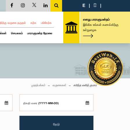
E
|
සි
|
எனது பாராளுமன்றம்
திற்கு வருகை தருதல்
கற்க
பங்கேற்க
இங்கே உங்கள் கணக்கிற்கு
உள்நுழைக
ல்கள்
செயலகம்
பாராளுமன்ற நேரலை
முதற்பக்கம்
வருகைகள்
சமிந்த லலித் குமார
திகதி வரை (YYYY-MM-DD)
தேடு