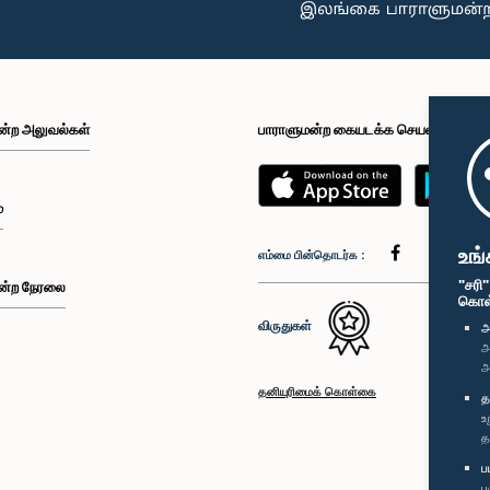
ன்ற அலுவல்கள்
பாராளுமன்ற கையடக்க செயலி
்
உங்
எம்மை பின்தொடர்க :
"சரி
ன்ற நேரலை
கொள்க
விருதுகள்
அ
அ
அ
தனியுரிமைக் கொள்கை
த
உ
த
ப
ப