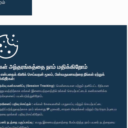
கள் அந்தரங்கத்தை நாம் மதிக்கிறோம்
" என்பதைக் கிளிக் செய்வதன் மூலம், பின்வருவனவற்றை நீங்கள் ஏற்றுக்
ிறீர்கள்:
மர்வு கண்காணிப்பு (Session Tracking):
மென்மையான மற்றும் தனிப்பட்ட ரீதியான
னுபவத்திற்காக எங்கள் இணையத்தளத்தில் உங்கள் செயற்பாட்டைக் கண்காணிக்க
மர்வுகளைப் பயன்படுத்துகிறோம்.
ரவினைப் பதிவு செய்தல் :
எங்கள் சேவைகளின் பாதுகாப்பு மற்றும் செயற்பாட்டை
றுதிப்படுத்துவதற்காக நாம் உங்களது IP முகவரி, சாதன விவரங்கள் மற்றும் பிற தொடர்புடைய
ரவை நாங்கள் பதிவு செய்கிறோம்.
யனர் நடத்தை பகுப்பாய்வு :
எமது இணையத்தளத்தை மேம்படுத்த நாம் பயனர் நடத்தையை
குப்பாய்வு செய்கிறோம்.