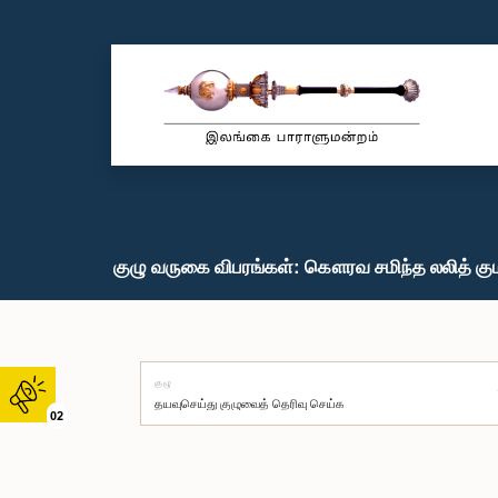
குழு வருகை விபரங்கள்: கௌரவ சமிந்த லலித் கும
குழு
02