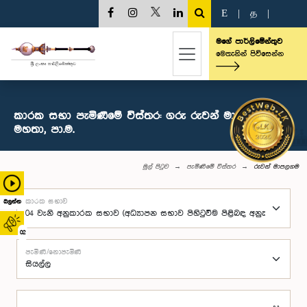
E
|
த
|
මගේ පාර්ලිමේන්තුව
මෙතැනින් පිවිසෙන්න
කාරක සභා පැමිණීමේ විස්තර: ගරු රුවන් මාපලගම
මහතා, පා.ම.
මුල් පිටුව
පැමිණීමේ විස්තර
රුවන් මාපලගම
කාරක සභාව
බලන්න
02
පැමිණි/නොපැමිණි