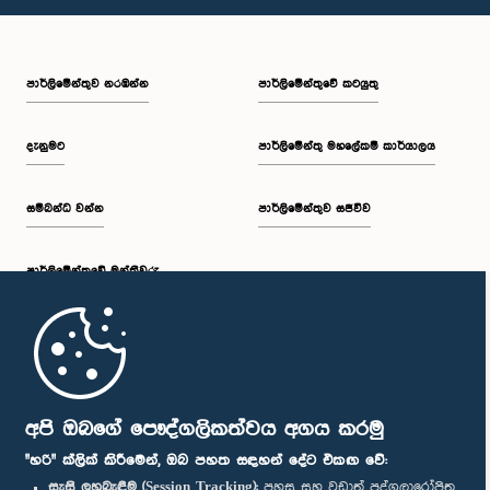
පාර්ලි‌මේන්තුව නරඹන්න
පාර්ලිමේන්තුවේ කටයුතු
දැනුමට
පාර්ලිමේන්තු මහලේකම් කාර්යාලය
සම්බන්ධ වන්න
පාර්ලිමේන්තුව සජීවීව
පාර්ලි‌මේන්තුවේ මන්ත්‍රීවරු
මුල් පිටුව
පාර්ලිමේන්තු ජංගම යෙදුම
අපි ඔබගේ පෞද්ගලිකත්වය අගය කරමු
"හරි" ක්ලික් කිරීමෙන්, ඔබ පහත සඳහන් දේට එකඟ වේ:
සැසි ලුහුබැඳීම (Session Tracking):
පහසු සහ වඩාත් පුද්ගලාරෝපිත