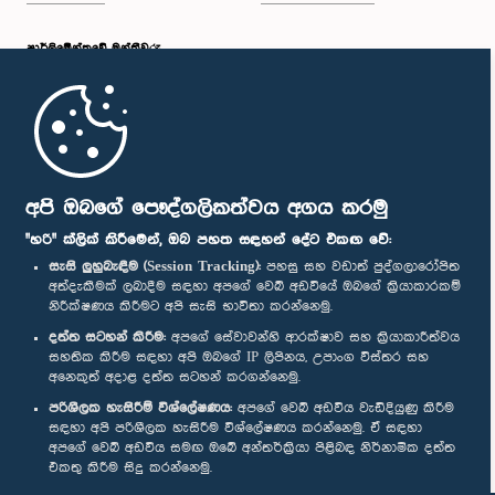
පාර්ලි‌මේන්තුවේ මන්ත්‍රීවරු
මුල් පිටුව
පාර්ලිමේන්තු ජංගම යෙදුම
අපි ඔබගේ පෞද්ගලිකත්වය අගය කරමු
"හරි" ක්ලික් කිරීමෙන්, ඔබ පහත සඳහන් දේට එකඟ වේ:
සැසි ලුහුබැඳීම (Session Tracking):
පහසු සහ වඩාත් පුද්ගලාරෝපිත
අත්දැකීමක් ලබාදීම සඳහා අපගේ වෙබ් අඩවියේ ඔබගේ ක්‍රියාකාරකම්
නිරීක්ෂණය කිරීමට අපි සැසි භාවිතා කරන්නෙමු.
අප හා සම්බන්ධ වී සිටින්න :
දත්ත සටහන් කිරීම:
අපගේ සේවාවන්හි ආරක්ෂාව සහ ක්‍රියාකාරීත්වය
සහතික කිරීම සඳහා අපි ඔබගේ IP ලිපිනය, උපාංග විස්තර සහ
අනෙකුත් අදාළ දත්ත සටහන් කරගන්නෙමු.
සම්මාන
පරිශීලක හැසිරීම් විශ්ලේෂණය:
අපගේ වෙබ් අඩවිය වැඩිදියුණු කිරීම
සඳහා අපි පරිශීලක හැසිරීම විශ්ලේෂණය කරන්නෙමු. ඒ සඳහා
අපගේ වෙබ් අඩවිය සමඟ ඔබේ අන්තර්ක්‍රියා පිළිබඳ නිර්නාමික දත්ත
පෞද්ගලිකත්ව ප්‍රතිපත්තිය
එකතු කිරීම සිදු කරන්නෙමු.