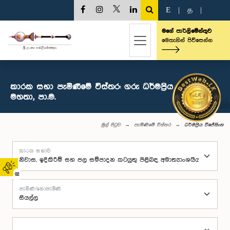
E
|
த
|
මගේ පාර්ලිමේන්තුව
මෙතැනින් පිවිසෙන්න
කාරක සභා පැමිණීමේ විස්තර: ගරු ධර්මප්‍රිය විජේසිංහ
මහතා, පා.ම.
මුල් පිටුව
පැමිණීමේ විස්තර
ධර්මප්‍රිය විජේසිංහ
කාරක සභාව
02
පැමිණි/නොපැමිණි