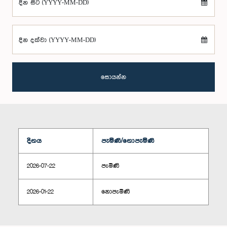
දින සිට (YYYY-MM-DD)
දින දක්වා (YYYY-MM-DD)
සොයන්න
දිනය
පැමිණි/නොපැමිණි
2026-07-22
පැමිණි
2026-01-22
නොපැමිණි