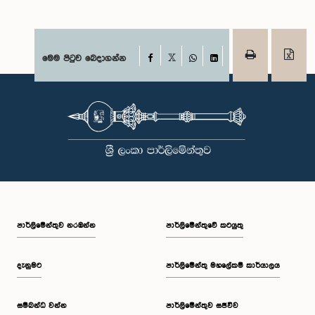
Facebook
මෙම පිටුව බෙදාගන්න
X
WhatsApp
LinkedIn
පාර්ලි‌මේන්තුව නරඹන්න
පාර්ලිමේන්තුවේ කටයුතු
දැනුමට
පාර්ලිමේන්තු මහලේකම් කාර්යාලය
සම්බන්ධ වන්න
පාර්ලිමේන්තුව සජීවීව