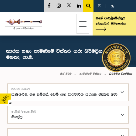
E
|
த
|
මගේ පාර්ලිමේන්තුව
මෙතැනින් පිවිසෙන්න
කාරක සභා පැමිණීමේ විස්තර: ගරු ධර්මප්‍රිය විජේසිංහ
මහතා, පා.ම.
මුල් පිටුව
පැමිණීමේ විස්තර
ධර්මප්‍රිය විජේසිංහ
කාරක සභාව
02
පැමිණි/නොපැමිණි