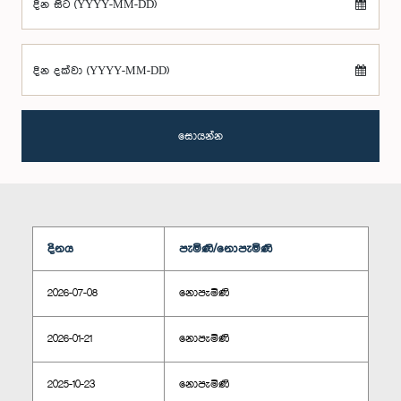
දින සිට (YYYY-MM-DD)
දින දක්වා (YYYY-MM-DD)
සොයන්න
දිනය
පැමිණි/නොපැමිණි
2026-07-08
නොපැමිණි
2026-01-21
නොපැමිණි
2025-10-23
නොපැමිණි