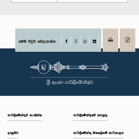
Facebook
මෙම පිටුව බෙදාගන්න
X
WhatsApp
LinkedIn
පාර්ලි‌මේන්තුව නරඹන්න
පාර්ලිමේන්තුවේ කටයුතු
දැනුමට
පාර්ලිමේන්තු මහලේකම් කාර්යාලය