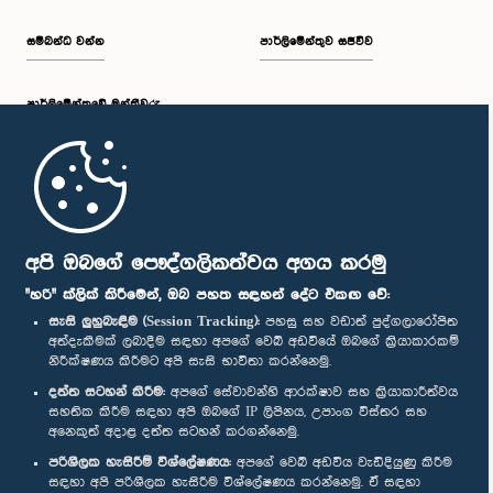
සම්බන්ධ වන්න
පාර්ලිමේන්තුව සජීවීව
පාර්ලි‌මේන්තුවේ මන්ත්‍රීවරු
මුල් පිටුව
පාර්ලිමේන්තු ජංගම යෙදුම
අපි ඔබගේ පෞද්ගලිකත්වය අගය කරමු
"හරි" ක්ලික් කිරීමෙන්, ඔබ පහත සඳහන් දේට එකඟ වේ:
සැසි ලුහුබැඳීම (Session Tracking):
පහසු සහ වඩාත් පුද්ගලාරෝපිත
අත්දැකීමක් ලබාදීම සඳහා අපගේ වෙබ් අඩවියේ ඔබගේ ක්‍රියාකාරකම්
නිරීක්ෂණය කිරීමට අපි සැසි භාවිතා කරන්නෙමු.
අප හා සම්බන්ධ වී සිටින්න :
දත්ත සටහන් කිරීම:
අපගේ සේවාවන්හි ආරක්ෂාව සහ ක්‍රියාකාරීත්වය
සහතික කිරීම සඳහා අපි ඔබගේ IP ලිපිනය, උපාංග විස්තර සහ
අනෙකුත් අදාළ දත්ත සටහන් කරගන්නෙමු.
සම්මාන
පරිශීලක හැසිරීම් විශ්ලේෂණය:
අපගේ වෙබ් අඩවිය වැඩිදියුණු කිරීම
සඳහා අපි පරිශීලක හැසිරීම විශ්ලේෂණය කරන්නෙමු. ඒ සඳහා