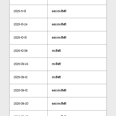
2025-11-13
නොපැමිණි
2025-10-24
නොපැමිණි
2025-10-10
නොපැමිණි
2025-10-08
පැමිණි
2025-09-24
පැමිණි
2025-09-12
පැමිණි
2025-09-10
නොපැමිණි
2025-08-20
නොපැමිණි