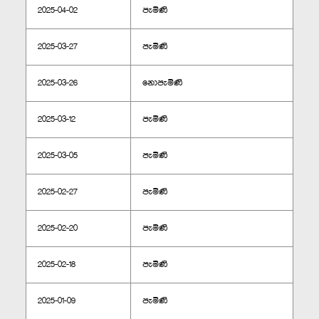
2025-04-02
පැමිණි
2025-03-27
පැමිණි
2025-03-26
නොපැමිණි
2025-03-12
පැමිණි
2025-03-05
පැමිණි
2025-02-27
පැමිණි
2025-02-20
පැමිණි
2025-02-18
පැමිණි
2025-01-09
පැමිණි