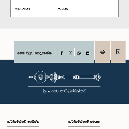
2025-10-10
පැමිණි
Facebook
මෙම පිටුව බෙදාගන්න
X
WhatsApp
LinkedIn
පාර්ලි‌මේන්තුව නරඹන්න
පාර්ලිමේන්තුවේ කටයුතු