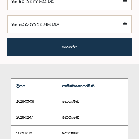
දින සිට (YYYY-MM-DD)
දින දක්වා (YYYY-MM-DD)
සොයන්න
දිනය
පැමිණි/නොපැමිණි
2026-05-06
නොපැමිණි
2026-02-17
නොපැමිණි
2025-12-18
නොපැමිණි