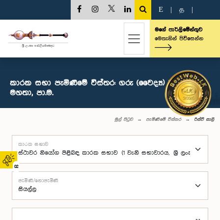
E
|
த
|
මගේ පාර්ලිමේන්තුව
මෙතැනින් පිවිසෙන්න
කාරක සභා පැමිණීමේ විස්තර: ගරු (වෛද්‍ය) රිස්වි සාලි
මහතා, පා.ම.
මුල් පිටුව
පැමිණීමේ විස්තර
රිස්වි සාලි
කාරක සභාව
02
පැමිණි/නොපැමිණි