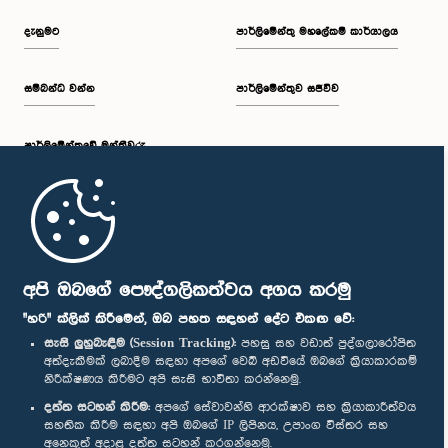
දැනුමට
පාර්ලිමේන්තු මහලේකම් කාර්යාලය
සම්බන්ධ වන්න
පාර්ලිමේන්තුව සජීවීව
පාර්ලි‌මේන්තුවේ මන්ත්‍රීවරු
මුල් පිටුව
පාර්ලිමේන්තු ජංගම යෙදුම
අපි ඔබගේ පෞද්ගලිකත්වය අගය කරමු
"හරි" ක්ලික් කිරීමෙන්, ඔබ පහත සඳහන් දේට එකඟ වේ:
සැසි ලුහුබැඳීම (Session Tracking):
පහසු සහ වඩාත් පුද්ගලාරෝපිත
අත්දැකීමක් ලබාදීම සඳහා අපගේ වෙබ් අඩවියේ ඔබගේ ක්‍රියාකාරකම්
නිරීක්ෂණය කිරීමට අපි සැසි භාවිතා කරන්නෙමු.
අප හා සම්බන්ධ වී සිටින්න :
දත්ත සටහන් කිරීම:
අපගේ සේවාවන්හි ආරක්ෂාව සහ ක්‍රියාකාරීත්වය
සහතික කිරීම සඳහා අපි ඔබගේ IP ලිපිනය, උපාංග විස්තර සහ
අනෙකුත් අදාළ දත්ත සටහන් කරගන්නෙමු.