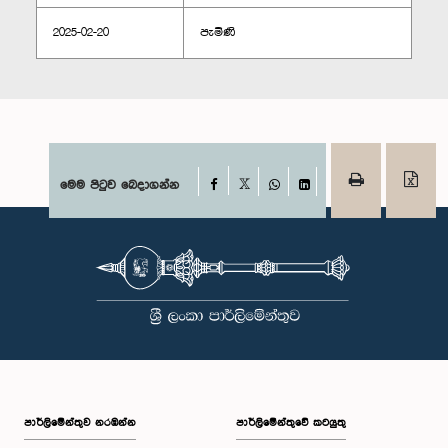
2025-02-20
පැමිණි
Facebook
මෙම පිටුව බෙදාගන්න
X
WhatsApp
LinkedIn
පාර්ලි‌මේන්තුව නරඹන්න
පාර්ලිමේන්තුවේ කටයුතු