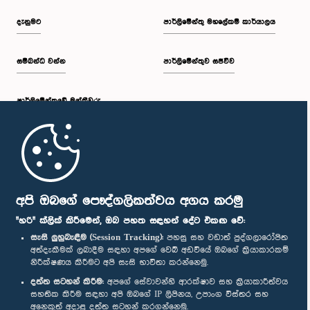
දැනුමට
පාර්ලිමේන්තු මහලේකම් කාර්යාලය
සම්බන්ධ වන්න
පාර්ලිමේන්තුව සජීවීව
පාර්ලි‌මේන්තුවේ මන්ත්‍රීවරු
මුල් පිටුව
පාර්ලිමේන්තු ජංගම යෙදුම
අපි ඔබගේ පෞද්ගලිකත්වය අගය කරමු
"හරි" ක්ලික් කිරීමෙන්, ඔබ පහත සඳහන් දේට එකඟ වේ:
සැසි ලුහුබැඳීම (Session Tracking):
පහසු සහ වඩාත් පුද්ගලාරෝපිත
අත්දැකීමක් ලබාදීම සඳහා අපගේ වෙබ් අඩවියේ ඔබගේ ක්‍රියාකාරකම්
නිරීක්ෂණය කිරීමට අපි සැසි භාවිතා කරන්නෙමු.
අප හා සම්බන්ධ වී සිටින්න :
දත්ත සටහන් කිරීම:
අපගේ සේවාවන්හි ආරක්ෂාව සහ ක්‍රියාකාරීත්වය
සහතික කිරීම සඳහා අපි ඔබගේ IP ලිපිනය, උපාංග විස්තර සහ
අනෙකුත් අදාළ දත්ත සටහන් කරගන්නෙමු.