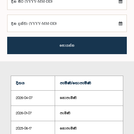
දින සිට (YYYY-MM-DD)
දින දක්වා (YYYY-MM-DD)
සොයන්න
දිනය
පැමිණි/නොපැමිණි
2026-04-07
නොපැමිණි
2026-01-07
පැමිණි
2025-06-17
නොපැමිණි