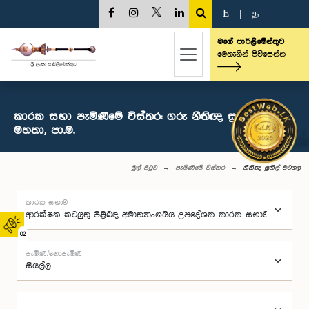
E
|
த
|
මගේ පාර්ලිමේන්තුව
මෙතැනින් පිවිසෙන්න
කාරක සභා පැමිණීමේ විස්තර: ගරු නීතිඥ සුනිල් වටගල
මහතා, පා.ම.
මුල් පිටුව
පැමිණීමේ විස්තර
නීතිඥ සුනිල් වටගල
කාරක සභාව
02
පැමිණි/නොපැමිණි