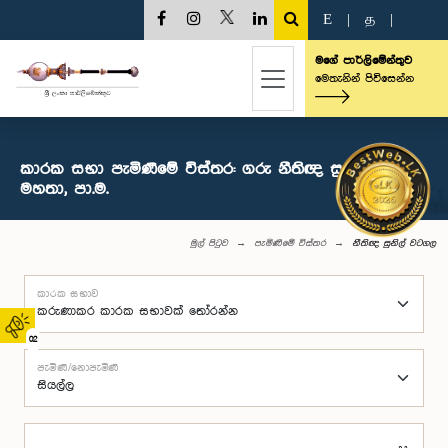
E
|
த
|
මගේ පාර්ලිමේන්තුව
මෙතැනින් පිවිසෙන්න
කාරක සභා පැමිණීමේ විස්තර: ගරු නීතිඥ සුනිල් වටගල
මහතා, පා.ම.
මුල් පිටුව
පැමිණීමේ විස්තර
නීතිඥ සුනිල් වටගල
කාරක සභාව
02
පැමිණි/නොපැමිණි