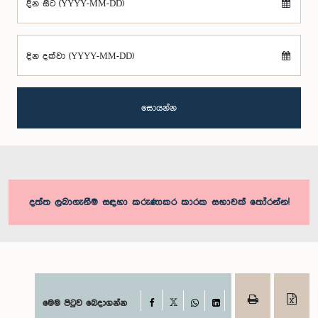
දින සිට (YYYY-MM-DD)
දින දක්වා (YYYY-MM-DD)
සොයන්න
දත්ත ලබාගැනීම සඳහා කරුණාකර කාරක සභාවක් තෝරන්න!
Facebook
මෙම පිටුව බෙදාගන්න
X
WhatsApp
LinkedIn