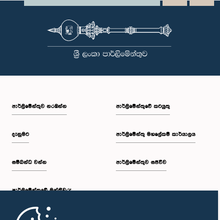
පාර්ලි‌මේන්තුව නරඹන්න
පාර්ලිමේන්තුවේ කටයුතු
දැනුමට
පාර්ලිමේන්තු මහලේකම් කාර්යාලය
සම්බන්ධ වන්න
පාර්ලිමේන්තුව සජීවීව
පාර්ලි‌මේන්තුවේ මන්ත්‍රීවරු
මුල් පිටුව