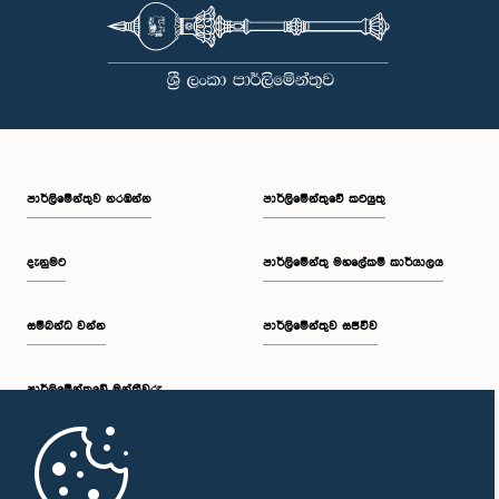
පාර්ලි‌මේන්තුව නරඹන්න
පාර්ලිමේන්තුවේ කටයුතු
දැනුමට
පාර්ලිමේන්තු මහලේකම් කාර්යාලය
සම්බන්ධ වන්න
පාර්ලිමේන්තුව සජීවීව
පාර්ලි‌මේන්තුවේ මන්ත්‍රීවරු
මුල් පිටුව