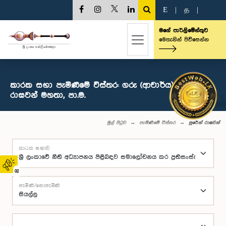
E
|
த
|
මගේ පාර්ලිමේන්තුව
මෙතැනින් පිවිසෙන්න
කාරක සභා පැමිණීමේ විස්තර: ගරු (ආචාර්ය) සුරේන්
රාඝවන් මහතා, පා.ම.
මුල් පිටුව
පැමිණීමේ විස්තර
සුරේන් රාඝවන්
කාරක සභාව
02
පැමිණි/නොපැමිණි