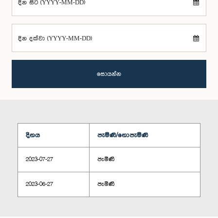
දින සිට (YYYY-MM-DD)
දින දක්වා (YYYY-MM-DD)
සොයන්න
දිනය
පැමිණි/නොපැමිණි
2023-07-27
පැමිණි
2023-06-27
පැමිණි