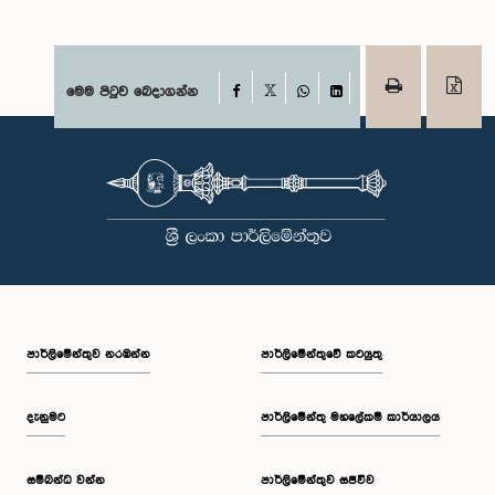
Facebook
මෙම පිටුව බෙදාගන්න
X
WhatsApp
LinkedIn
පාර්ලි‌මේන්තුව නරඹන්න
පාර්ලිමේන්තුවේ කටයුතු
දැනුමට
පාර්ලිමේන්තු මහලේකම් කාර්යාලය
සම්බන්ධ වන්න
පාර්ලිමේන්තුව සජීවීව