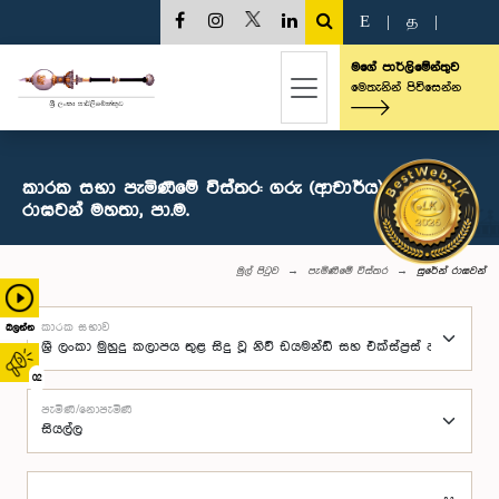
E
|
த
|
මගේ පාර්ලිමේන්තුව
මෙතැනින් පිවිසෙන්න
කාරක සභා පැමිණීමේ විස්තර: ගරු (ආචාර්ය) සුරේන්
රාඝවන් මහතා, පා.ම.
මුල් පිටුව
පැමිණීමේ විස්තර
සුරේන් රාඝවන්
කාරක සභාව
බලන්න
02
පැමිණි/නොපැමිණි