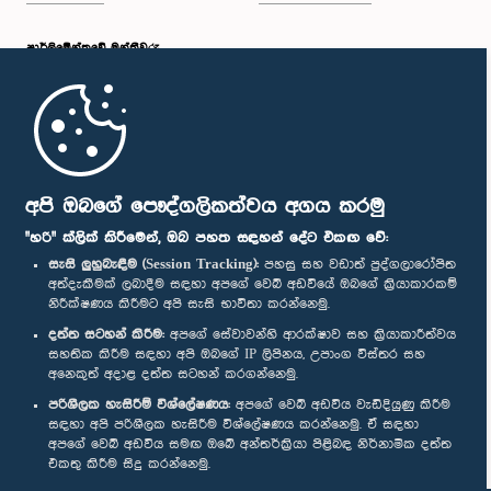
පාර්ලි‌මේන්තුවේ මන්ත්‍රීවරු
මුල් පිටුව
පාර්ලිමේන්තු ජංගම යෙදුම
අපි ඔබගේ පෞද්ගලිකත්වය අගය කරමු
"හරි" ක්ලික් කිරීමෙන්, ඔබ පහත සඳහන් දේට එකඟ වේ:
සැසි ලුහුබැඳීම (Session Tracking):
පහසු සහ වඩාත් පුද්ගලාරෝපිත
අත්දැකීමක් ලබාදීම සඳහා අපගේ වෙබ් අඩවියේ ඔබගේ ක්‍රියාකාරකම්
නිරීක්ෂණය කිරීමට අපි සැසි භාවිතා කරන්නෙමු.
අප හා සම්බන්ධ වී සිටින්න :
දත්ත සටහන් කිරීම:
අපගේ සේවාවන්හි ආරක්ෂාව සහ ක්‍රියාකාරීත්වය
සහතික කිරීම සඳහා අපි ඔබගේ IP ලිපිනය, උපාංග විස්තර සහ
අනෙකුත් අදාළ දත්ත සටහන් කරගන්නෙමු.
සම්මාන
පරිශීලක හැසිරීම් විශ්ලේෂණය:
අපගේ වෙබ් අඩවිය වැඩිදියුණු කිරීම
සඳහා අපි පරිශීලක හැසිරීම විශ්ලේෂණය කරන්නෙමු. ඒ සඳහා
අපගේ වෙබ් අඩවිය සමඟ ඔබේ අන්තර්ක්‍රියා පිළිබඳ නිර්නාමික දත්ත
පෞද්ගලිකත්ව ප්‍රතිපත්තිය
එකතු කිරීම සිදු කරන්නෙමු.