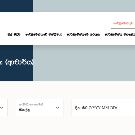
පාර්ලි‌මේන්තු
මුල් පිටුව
පාර්ලි‌මේන්තුවේ මන්ත්‍රීවරු
පාර්ලිමේන්තුවේ කටයුතු
පාර්ලිමේන්තු මහලේක
ු (ආචාර්ය)
පැමිණි/නොපැමිණි
දින සිට (YYYY-MM-DD)