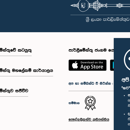
මේන්තුවේ කටයුතු
පාර්ලිමේන්තු ජංගම යෙදුම
මේන්තු මහලේකම් කාර්යාලය
අප
අප හා සම්බන්ධ වී සිටින්න :
"හරි
මේන්තුව සජීවීව
ස
අ
සම්මාන
න
ද
ක
පෞද්ගලිකත්ව ප්‍රතිපත්තිය
ස