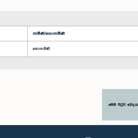
පැමිණි/නොපැමිණි
නොපැමිණි
මෙම පිටුව බෙදා