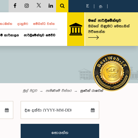
E
|
த
|
මගේ පාර්ලිමේන්තුව
ව නරඹන්න
දැනුමට
සම්බන්ධ වන්න
ඔබගේ ගිණුමට මෙතැනින්
පිවිසෙන්න
ම් කාර්යාලය
පාර්ලිමේන්තුව සජීවීව
මුල් පිටුව
පැමිණීමේ විස්තර
සුරේන් රාඝවන්
දින දක්වා (YYYY-MM-DD)
සොයන්න