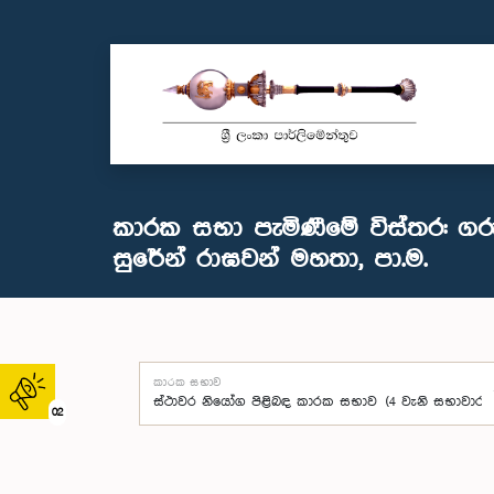
කාරක සභා පැමිණීමේ විස්තර: ගර
සුරේන් රාඝවන් මහතා, පා.ම.
කාරක සභාව
02