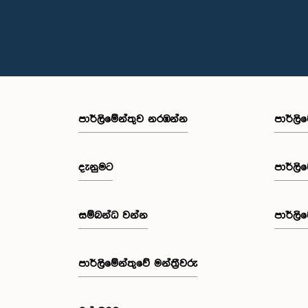
පාර්ලි‌මේන්තුව නරඹන්න
පාර්ලි
දැනුමට
පාර්ලි
සම්බන්ධ වන්න
පාර්ලි
පාර්ලි‌මේන්තුවේ මන්ත්‍රීවරු