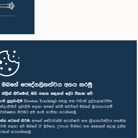
ි ඔබගේ පෞද්ගලිකත්වය අගය කරමු
" ක්ලික් කිරීමෙන්, ඔබ පහත සඳහන් දේට එකඟ වේ:
ැසි ලුහුබැඳීම (Session Tracking):
පහසු සහ වඩාත් පුද්ගලාරෝපිත
ත්දැකීමක් ලබාදීම සඳහා අපගේ වෙබ් අඩවියේ ඔබගේ ක්‍රියාකාරකම්
ිරීක්ෂණය කිරීමට අපි සැසි භාවිතා කරන්නෙමු.
ත්ත සටහන් කිරීම:
අපගේ සේවාවන්හි ආරක්ෂාව සහ ක්‍රියාකාරීත්වය සහතික
ිරීම සඳහා අපි ඔබගේ IP ලිපිනය, උපාංග විස්තර සහ අනෙකුත් අදාළ දත්ත
ටහන් කරගන්නෙමු.