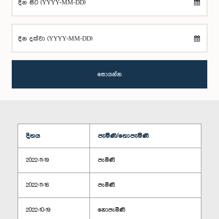
දින සිට (YYYY-MM-DD)
දින දක්වා (YYYY-MM-DD)
සොයන්න
දිනය
පැමිණි/නොපැමිණි
2022-11-19
පැමිණි
2022-11-16
පැමිණි
2022-10-19
නොපැමිණි