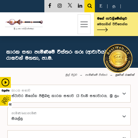
E
|
த
|
මගේ පාර්ලිමේන්තුව
මෙතැනින් පිවිසෙන්න
කාරක සභා පැමිණීමේ විස්තර: ගරු (ආචාර්ය) සුරේන්
රාඝවන් මහතා, පා.ම.
මුල් පිටුව
පැමිණීමේ විස්තර
සුරේන් රාඝවන්
කාරක සභාව
බලන්න
02
පැමිණි/නොපැමිණි