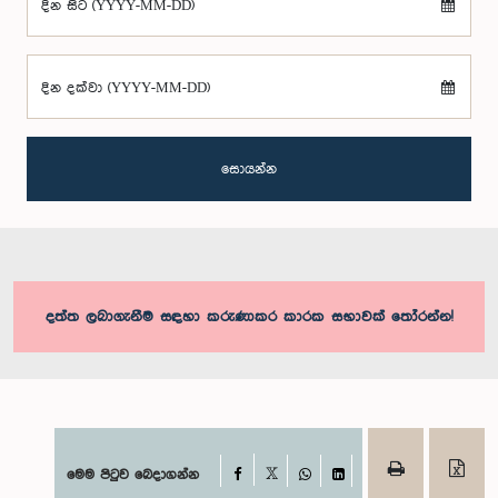
දින සිට (YYYY-MM-DD)
දින දක්වා (YYYY-MM-DD)
සොයන්න
දත්ත ලබාගැනීම සඳහා කරුණාකර කාරක සභාවක් තෝරන්න!
Facebook
මෙම පිටුව බෙදාගන්න
X
WhatsApp
LinkedIn