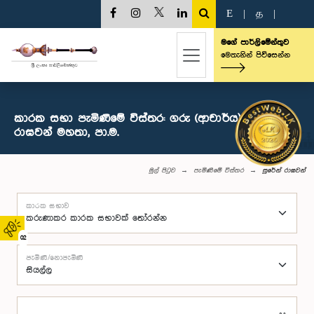
E
|
த
|
මගේ පාර්ලිමේන්තුව
මෙතැනින් පිවිසෙන්න
කාරක සභා පැමිණීමේ විස්තර: ගරු (ආචාර්ය) සුරේන්
රාඝවන් මහතා, පා.ම.
මුල් පිටුව
පැමිණීමේ විස්තර
සුරේන් රාඝවන්
කාරක සභාව
02
පැමිණි/නොපැමිණි