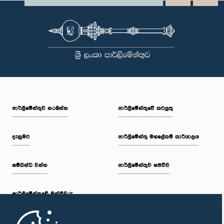
පාර්ලි‌මේන්තුව නරඹන්න
පාර්ලිමේන්තුවේ කටයුතු
දැනුමට
පාර්ලිමේන්තු මහලේකම් කාර්යාලය
සම්බන්ධ වන්න
පාර්ලිමේන්තුව සජීවීව
පාර්ලි‌මේන්තුවේ මන්ත්‍රීවරු
මුල් පිටුව