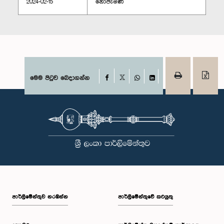
2024-02-15
නොපැමිණි
Facebook
මෙම පිටුව බෙදාගන්න
X
WhatsApp
LinkedIn
පාර්ලි‌මේන්තුව නරඹන්න
පාර්ලිමේන්තුවේ කටයුතු