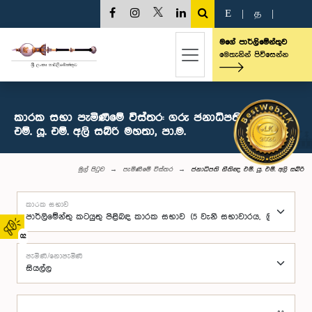
E
|
த
|
මගේ පාර්ලිමේන්තුව
මෙතැනින් පිවිසෙන්න
කාරක සභා පැමිණීමේ විස්තර: ගරු ජනාධිපති නීතිඥ
එම්. යූ. එම්. අලි සබ්රි මහතා, පා.ම.
මුල් පිටුව
පැමිණීමේ විස්තර
ජනාධිපති නීතිඥ එම්. යූ. එම්. අලි සබ්රි
කාරක සභාව
02
පැමිණි/නොපැමිණි