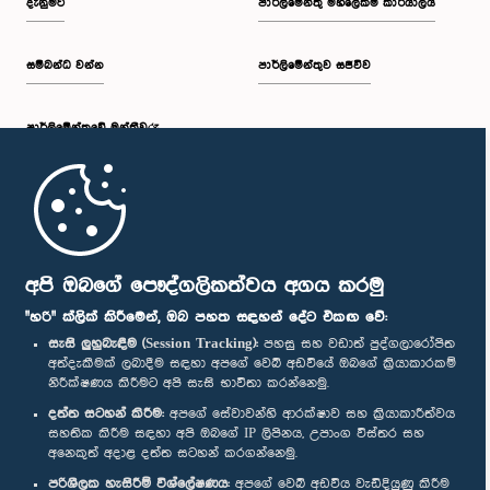
දැනුමට
පාර්ලිමේන්තු මහලේකම් කාර්යාලය
සම්බන්ධ වන්න
පාර්ලිමේන්තුව සජීවීව
පාර්ලි‌මේන්තුවේ මන්ත්‍රීවරු
මුල් පිටුව
පාර්ලිමේන්තු ජංගම යෙදුම
අපි ඔබගේ පෞද්ගලිකත්වය අගය කරමු
"හරි" ක්ලික් කිරීමෙන්, ඔබ පහත සඳහන් දේට එකඟ වේ:
සැසි ලුහුබැඳීම (Session Tracking):
පහසු සහ වඩාත් පුද්ගලාරෝපිත
අත්දැකීමක් ලබාදීම සඳහා අපගේ වෙබ් අඩවියේ ඔබගේ ක්‍රියාකාරකම්
නිරීක්ෂණය කිරීමට අපි සැසි භාවිතා කරන්නෙමු.
අප හා සම්බන්ධ වී සිටින්න :
දත්ත සටහන් කිරීම:
අපගේ සේවාවන්හි ආරක්ෂාව සහ ක්‍රියාකාරීත්වය
සහතික කිරීම සඳහා අපි ඔබගේ IP ලිපිනය, උපාංග විස්තර සහ
අනෙකුත් අදාළ දත්ත සටහන් කරගන්නෙමු.
සම්මාන
පරිශීලක හැසිරීම් විශ්ලේෂණය:
අපගේ වෙබ් අඩවිය වැඩිදියුණු කිරීම